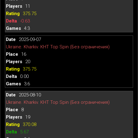
11
375.75
-0.63
4:3
2025-09-07
Ukraine. Kharkiv. КНТ Top Spin (Без ограничения)
16
20
375.75
0.00
3:6
2025-08-10
Ukraine. Kharkiv. КНТ Top Spin (Без ограничения)
8
19
370.08
5.67