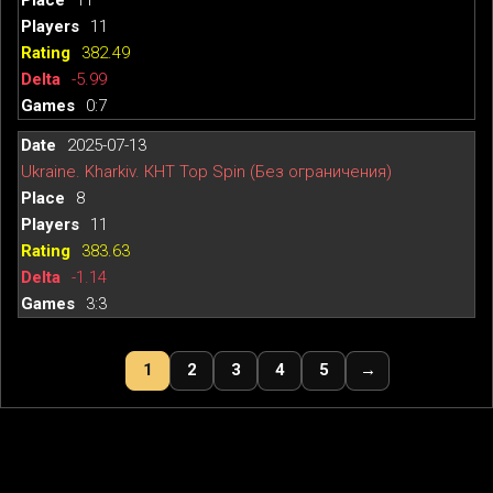
11
382.49
-5.99
0:7
2025-07-13
Ukraine. Kharkiv. КНТ Top Spin (Без ограничения)
8
11
383.63
-1.14
3:3
1
2
3
4
5
→