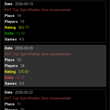
2026-04-19
КНТ Top Spin Kharkiv. Без ограничения.
14
19
365.77
13.38
4:5
2026-03-29
КНТ Top Spin Kharkiv. Без ограничения.
10
18
370.87
-5.10
3:3
2026-03-22
КНТ Top Spin Kharkiv. Без ограничения.
11
22