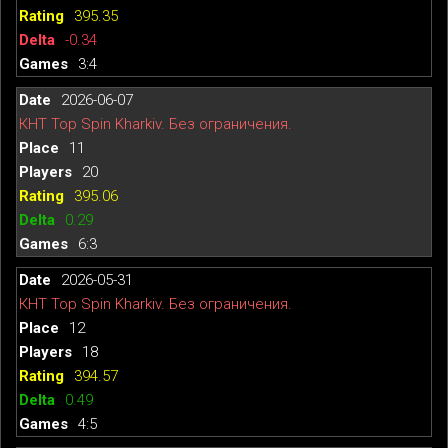
395.35
-0.34
3:4
2026-06-07
КНТ Top Spin Kharkiv. Без ограничения.
11
20
395.06
0.29
6:3
2026-05-31
КНТ Top Spin Kharkiv. Без ограничения.
12
18
394.57
0.49
4:5