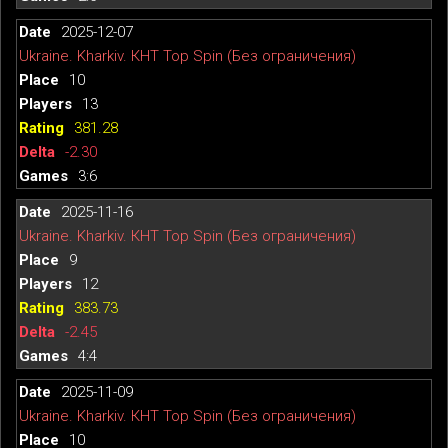
2025-12-07
Ukraine. Kharkiv. КНТ Top Spin (Без ограничения)
10
13
381.28
-2.30
3:6
2025-11-16
Ukraine. Kharkiv. КНТ Top Spin (Без ограничения)
9
12
383.73
-2.45
4:4
2025-11-09
Ukraine. Kharkiv. КНТ Top Spin (Без ограничения)
10