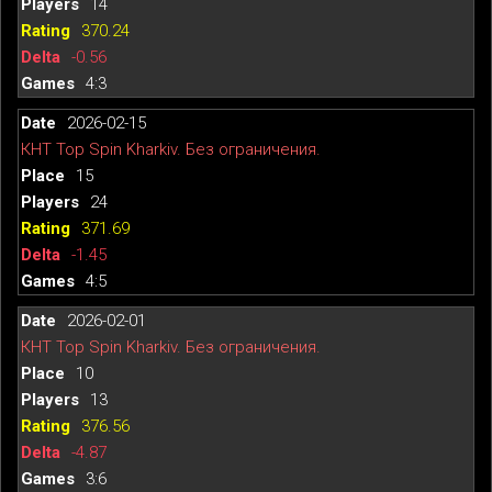
14
370.24
-0.56
4:3
2026-02-15
КНТ Top Spin Kharkiv. Без ограничения.
15
24
371.69
-1.45
4:5
2026-02-01
КНТ Top Spin Kharkiv. Без ограничения.
10
13
376.56
-4.87
3:6