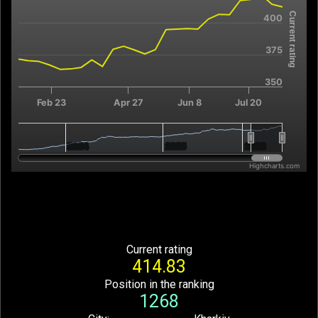
Combination chart with 2 data series.
Current rating
400
The chart has 2 X axes displaying Time, and navigator-x-axis.
The chart has 2 Y axes displaying Current rating, and navigator
375
350
Feb 23
Apr 27
Jun 8
Jul 20
2024
2024
2025
2025
2026
2026
Highcharts.com
End of interactive chart.
Current rating
414.83
Position in the ranking
1268