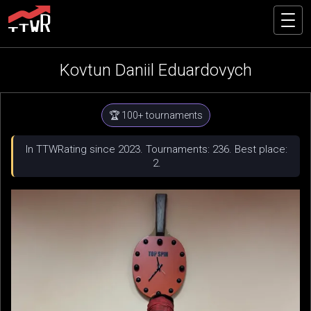
Kovtun Daniil Eduardovych
🏆 100+ tournaments
In TTWRating since 2023. Tournaments: 236. Best place:
2.