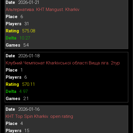
2026-01-21
Альтернатива. КНТ Mangust. Kharkiv
6
31
575.08
10.27
5:4
2026-01-18
Клубний Чемпіонат Kharkivської області Вища ліга. 2тур
1
6
570.11
4.97
2:1
2026-01-16
КНТ Top Spin Kharkiv. open rating
4
15