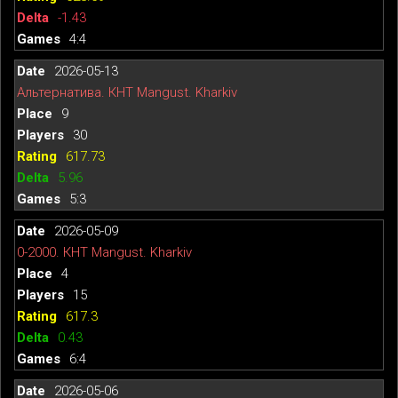
-1.43
4:4
2026-05-13
Альтернатива. КНТ Mangust. Kharkiv
9
30
617.73
5.96
5:3
2026-05-09
0-2000. КНТ Mangust. Kharkiv
4
15
617.3
0.43
6:4
2026-05-06