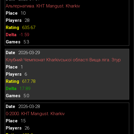
Альтернатива. КНТ Mangust. Kharkiv
10
28
635.67
-1.59
5:3
2026-03-29
Клубний Чемпіонат Kharkivської області Вища ліга. 3тур
1
6
617.78
17.89
5:0
2026-03-28
0-2000. КНТ Mangust. Kharkiv
15
26