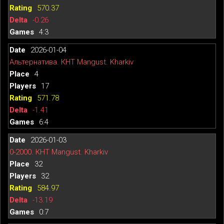
570.37
-0.26
4:3
2026-01-04
Альтернатива. КНТ Mangust. Kharkiv
4
17
571.78
-1.41
6:4
2026-01-03
0-2000. КНТ Mangust. Kharkiv
32
32
584.97
-13.19
0:7