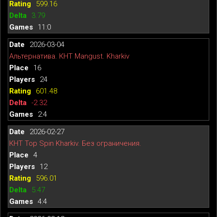
599.16
3.79
11:0
2026-03-04
Альтернатива. КНТ Mangust. Kharkiv
16
24
601.48
-2.32
2:4
2026-02-27
КНТ Top Spin Kharkiv. Без ограничения.
4
12
596.01
5.47
4:4