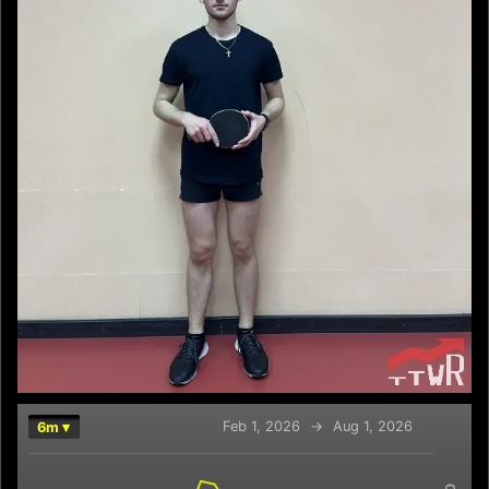
Feb 1, 2026
→
Aug 1, 2026
6m ▾
Chart
Combination chart with 2 data series.