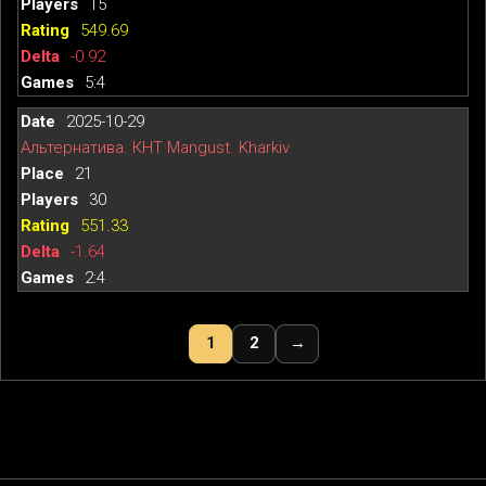
15
549.69
-0.92
5:4
2025-10-29
Альтернатива. КНТ Mangust. Kharkiv
21
30
551.33
-1.64
2:4
1
2
→