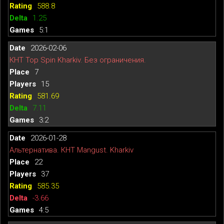
588.8
1.25
5:1
2026-02-06
КНТ Top Spin Kharkiv. Без ограничения.
7
15
581.69
7.11
3:2
2026-01-28
Альтернатива. КНТ Mangust. Kharkiv
22
37
585.35
-3.66
4:5