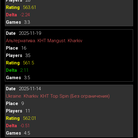
563.61
-2.24
3:3
2025-11-19
Альтернатива. КНТ Mangust. Kharkiv
16
35
561.5
2.11
3:5
2025-11-14
Ukraine. Kharkiv. КНТ Top Spin (Без ограничения)
9
11
562.01
-0.51
4:5