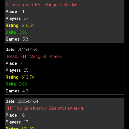
Альтернатива. КНТ Mangust. Kharkiv
11
27
616.34
0.96
5:3
2026-04-25
0-2000. КНТ Mangust. Kharkiv
7
25
613.74
2.60
4:3
2026-04-24
КНТ Top Spin Kharkiv. Без ограничения.
16
17
621.82