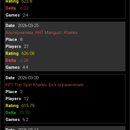
623.8
-6.02
2:4
2026-03-25
Альтернатива. КНТ Mangust. Kharkiv
8
27
626.08
-2.28
4:4
2026-03-20
КРТ Top Spin Kharkiv. Без ограничения.
2
12
615.79
10.29
6:2
2026-03-14