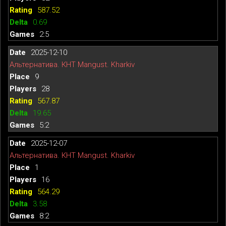
587.52
0.69
2:5
2025-12-10
Альтернатива. КНТ Mangust. Kharkiv
9
28
567.87
19.65
5:2
2025-12-07
Альтернатива. КНТ Mangust. Kharkiv
1
16
564.29
3.58
8:2