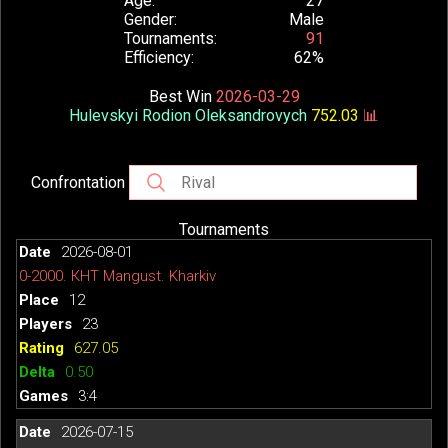
Age
27
Gender
Male
Tournaments
91
Efficiency
62%
Best Win
2026-03-29
Hulevskyi Rodion Oleksandrovych
752.03
📊
Confrontation
Tournaments
2026-08-01
0-2000. КНТ Mangust. Kharkiv
12
23
627.05
0.50
3:4
2026-07-15