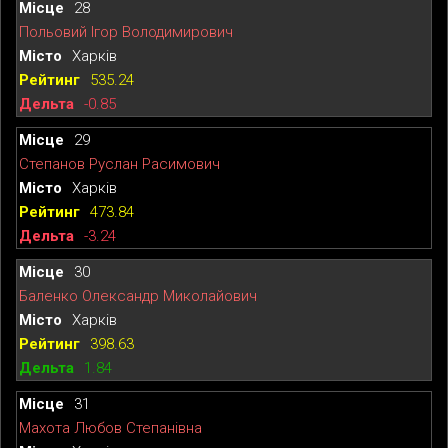
28
Польовий Ігор Володимирович
Харків
535.24
-0.85
29
Степанов Руслан Расимович
Харків
473.84
-3.24
30
Баленко Олександр Миколайович
Харків
398.63
1.84
31
Махота Любов Степанівна