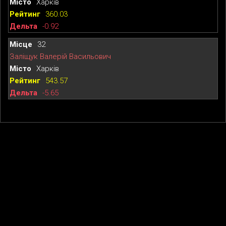
Харків
360.03
-0.92
32
Заліщук Валерій Васильович
Харків
543.57
-5.65
© 2026
TTW-Rating
·
Про TTWRating