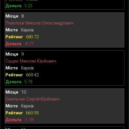
3.25
8
Плахтєєв Микола Олександрович
Харків
680.72
-4.77
9
Сущек Максим Юрійович
Харків
669.42
5.78
10
Омельчук Сергій Юрійович
Харків
660.95
-1.18