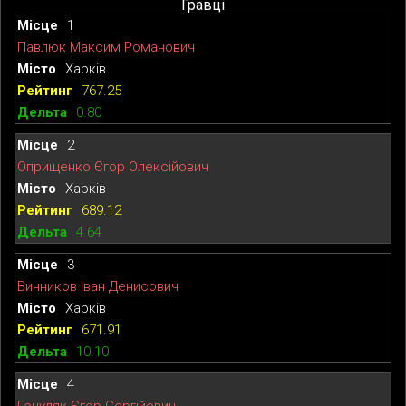
Гравці
1
Павлюк Максим Романович
Харків
767.25
0.80
2
Оприщенко Єгор Олексійович
Харків
689.12
4.64
3
Винников Іван Денисович
Харків
671.91
10.10
4
Гоцуляк Єгор Сергійович