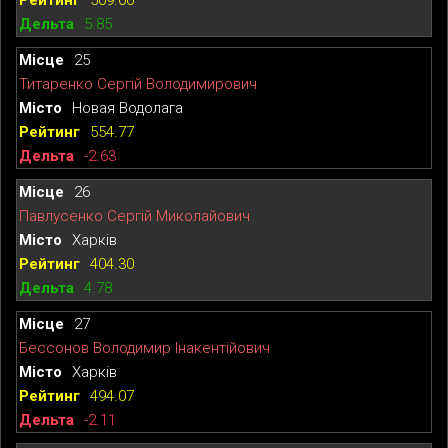
5.85
25
Титаренко Сергій Володимирович
Новая Водолага
554.77
-2.63
26
Павлусенко Сергій Миколайович
Харків
404.30
4.78
27
Бессонов Володимир Інакентійович
Харків
494.07
-2.11