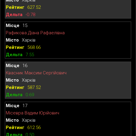
627.52
-0.78
15
Рафикова Діана Рафаелівна
Харків
568.66
7.55
16
Квасник Максим Сергійович
Харків
587.52
0.69
17
Місевра Вадим Юрійович
Харків
612.56
0.50