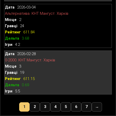
2026-03-04
Альтернатива. КНТ Мангуст. Харків
2
24
611.84
3.68
4:2
2026-02-28
0-2000. КНТ Мангуст. Харків
3
19
611.15
0.69
5:5
1
2
3
4
5
6
7
→