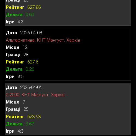
627.86
0.60
4:3
2026-04-08
Альтернатива. КНТ Мангуст. Харків
12
28
627.6
0.26
3:5
2026-04-04
0-2000. КНТ Мангуст. Харків
7
25
623.93
3.67
4:3