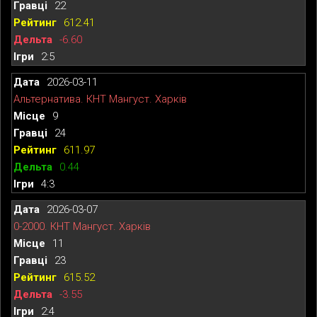
22
612.41
-6.60
2:5
2026-03-11
Альтернатива. КНТ Мангуст. Харків
9
24
611.97
0.44
4:3
2026-03-07
0-2000. КНТ Мангуст. Харків
11
23
615.52
-3.55
2:4