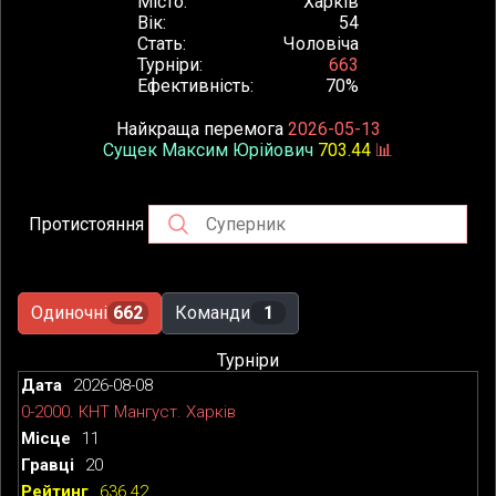
Місто
Харків
Вік
54
Стать
Чоловіча
Турніри
663
Ефективність
70%
Найкраща перемога
2026-05-13
Сущек Максим Юрійович
703.44
📊
Протистояння
Одиночні
662
Команди
1
Турніри
2026-08-08
0-2000. КНТ Мангуст. Харків
11
20
636.42