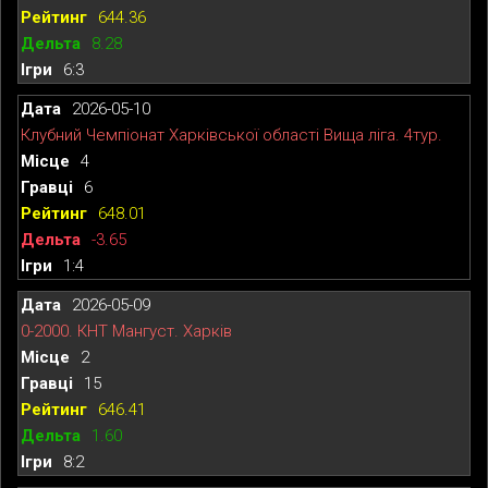
644.36
8.28
6:3
2026-05-10
Клубний Чемпіонат Харківської області Вища ліга. 4тур.
4
6
648.01
-3.65
1:4
2026-05-09
0-2000. КНТ Мангуст. Харків
2
15
646.41
1.60
8:2