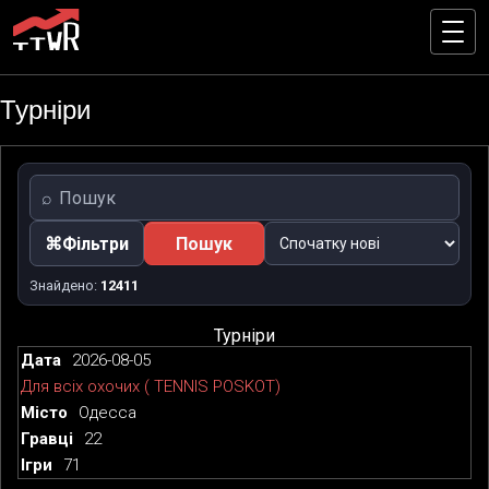
Турніри
⌕
Пошук
Сортування
⌘
Фільтри
Пошук
Знайдено:
12411
Турніри
2026-08-05
Для всіх охочих ( TENNIS POSKOT)
Одесса
22
71