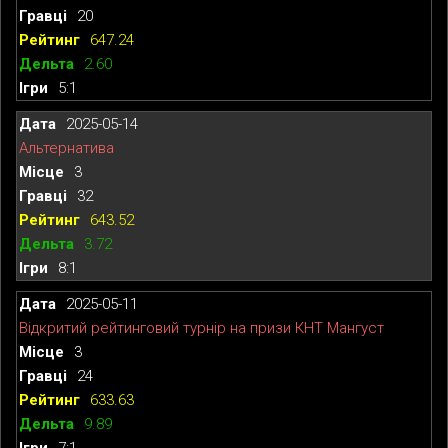
20
647.24
2.60
5:1
2025-05-14
Альтернатива
3
32
643.52
3.72
8:1
2025-05-11
Відкритий рейтинговий турнір на призи КНТ Мангуст
3
24
633.63
9.89
7:1