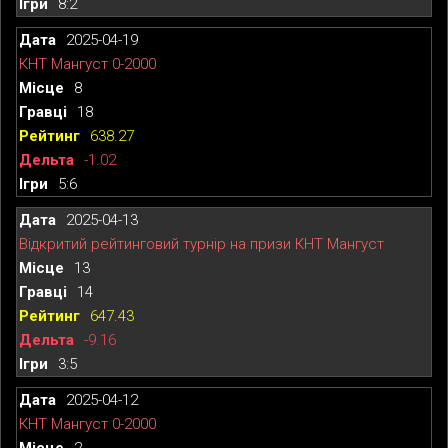
8:2
2025-04-19
КНТ Мангуст 0-2000
8
18
638.27
-1.02
5:6
2025-04-13
Відкритий рейтинговий турнір на призи КНТ Мангуст
13
14
647.43
-9.16
3:5
2025-04-12
КНТ Мангуст 0-2000
2