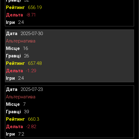
656.19
-8.71
2:4
2025-07-30
Альтернатива
16
26
657.48
-1.29
2:4
2025-07-23
Альтернатива
7
39
660.3
-2.82
7:2