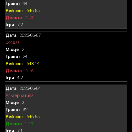
44
646.55
-2.70
7:2
2025-06-07
0-2000
2
24
648.14
-1.59
4:2
2025-06-04
Альтернатива
3
32
646.65
1.49
7:1