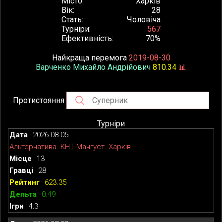
Місто
Харків
Вік
28
Стать
Чоловіча
Турніри
567
Ефективність
70%
Найкраща перемога
2019-08-30
Варченко Михайло Андрійович
810.34
📊
Протистояння
Турніри
2026-08-05
Альтернатива. КНТ Мангуст. Харків
13
28
623.35
0.49
4:3