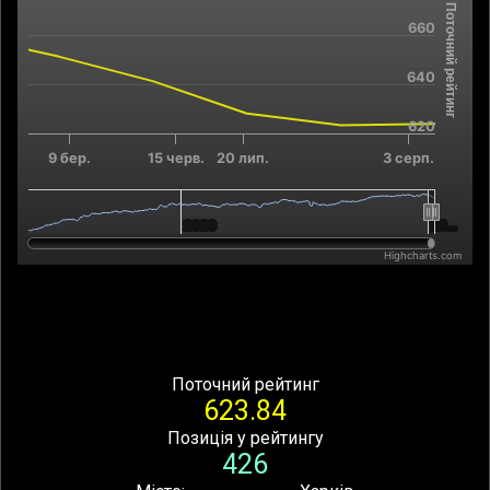
Поточний рейтинг
Combination chart with 2 data series.
660
The chart has 2 X axes displaying Time, and navigator-x-axis.
The chart has 2 Y axes displaying Поточний рейтинг, and navi
640
620
9 бер.
15 черв.
20 лип.
3 серп.
2020
2020
20…
20…
Highcharts.com
End of interactive chart.
Поточний рейтинг
623.84
Позиція у рейтингу
426