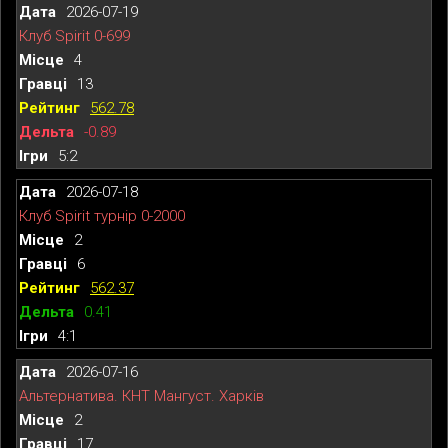
2026-07-19
Клуб Spirit 0-699
4
13
562.78
-0.89
5:2
2026-07-18
Клуб Spirit турнір 0-2000
2
6
562.37
0.41
4:1
2026-07-16
Альтернатива. КНТ Мангуст. Харків
2
17