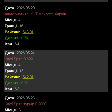
2026-05-28
Альтернатива. КНТ Мангуст. Харків
4
16
543.01
0.74
6:4
2026-05-24
Клуб Spirit 0-699
4
15
542.81
0.20
6:3
2026-05-23
Клуб Spirit турнір 0-2000
3