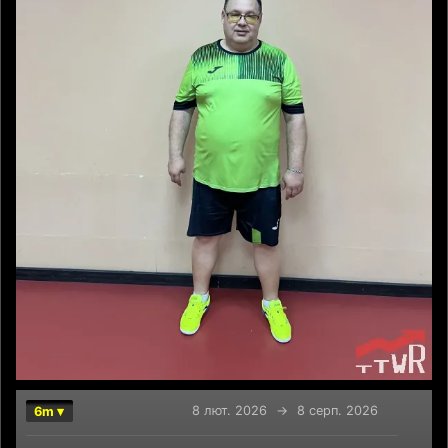
8 лют. 2026
→
8 серп. 2026
6m ▾
Chart