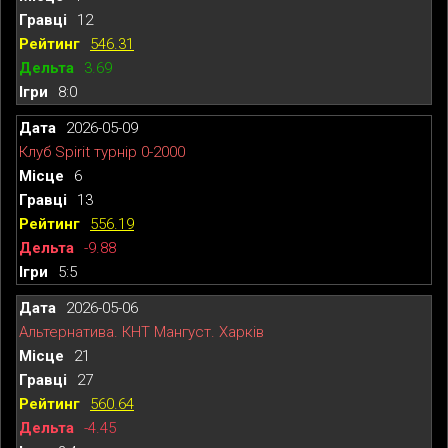
12
546.31
3.69
8:0
2026-05-09
Клуб Spirit турнір 0-2000
6
13
556.19
-9.88
5:5
2026-05-06
Альтернатива. КНТ Мангуст. Харків
21
27
560.64
-4.45