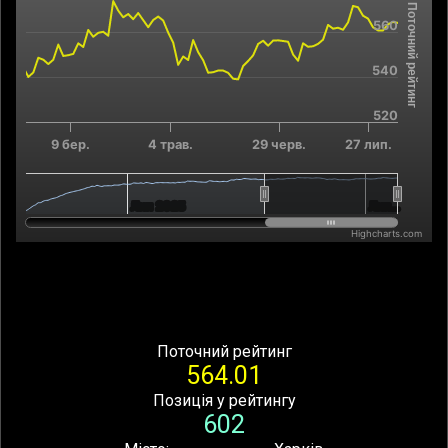
Поточний рейтинг
Combination chart with 2 data series.
560
The chart has 2 X axes displaying Time, and navigator-x-axis.
The chart has 2 Y axes displaying Поточний рейтинг, and navi
540
520
9 бер.
4 трав.
29 черв.
27 лип.
Лип 2025
Лип 2025
Лип…
Лип…
Highcharts.com
End of interactive chart.
Поточний рейтинг
564.01
Позиція у рейтингу
602