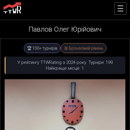
Павлов Олег Юрійович
🏆 100+ турнірів
🥉 Бронзовий рівень
У рейтингу TTWRating з 2024 року. Турніри: 199.
Найкраще місце: 1.