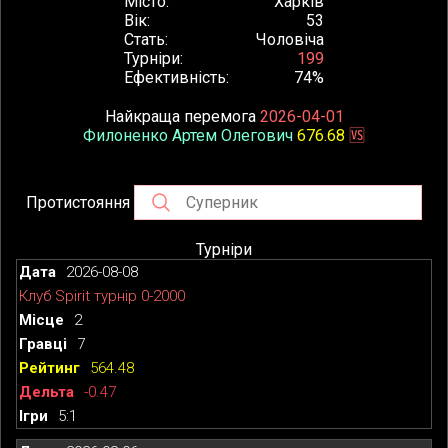
Місто
Харків
Вік
53
Стать
Чоловіча
Турніри
199
Ефективність
74%
Найкраща перемога
2026-04-01
Филоненко Артем Олегович
676.68
🆚
Протистояння
Турніри
2026-08-08
Клуб Spirit турнір 0-2000
2
7
564.48
-0.47
5:1