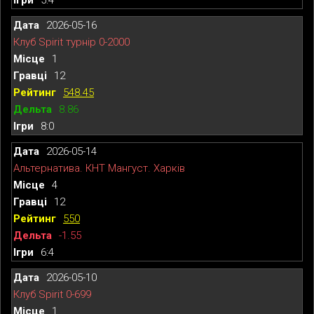
2026-05-16
Клуб Spirit турнір 0-2000
1
12
548.45
8.86
8:0
2026-05-14
Альтернатива. КНТ Мангуст. Харків
4
12
550
-1.55
6:4
2026-05-10
Клуб Spirit 0-699
1