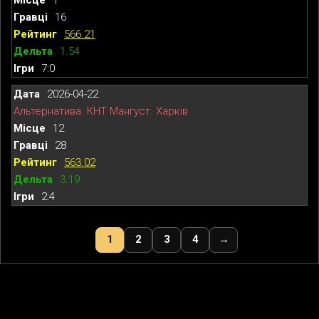
16
566.21
1.54
7:0
2026-04-22
Альтернатива. КНТ Мангуст. Харків
12
28
563.02
3.19
2:4
1
2
3
4
→