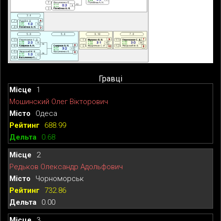
Гравці
1
Мошинский Олег Вікторович
Одеса
688.99
0.68
2
Редьков Олександр Адольфович
Чорноморськ
732.86
0.00
3