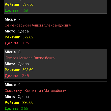
537.56
1.58
7
Семеновський Андрій Олександрович
Одеса
572.62
-0.75
8
Кіселев Микола Олексійович
Одеса
593.69
-2.48
9
Смелянчук Костянтин Миколайович
Одеса
380.09
0.65