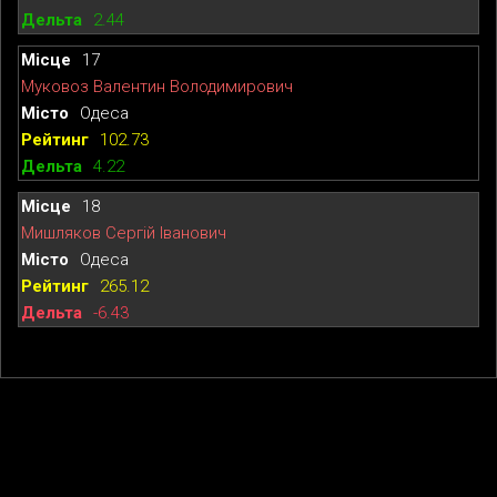
2.44
17
Муковоз Валентин Володимирович
Одеса
102.73
4.22
18
Мишляков Сергій Іванович
Одеса
265.12
-6.43