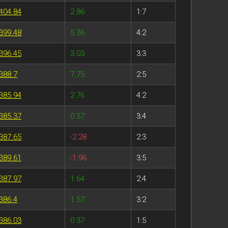
404.84
2.86
1:7
399.48
5.36
4:2
396.45
3.03
3:3
388.7
7.75
2:5
385.94
2.76
4:2
385.37
0.57
3:4
387.65
-2.28
2:3
389.61
-1.96
3:5
387.97
1.64
2:4
386.4
1.57
3:2
386.03
0.37
1:5