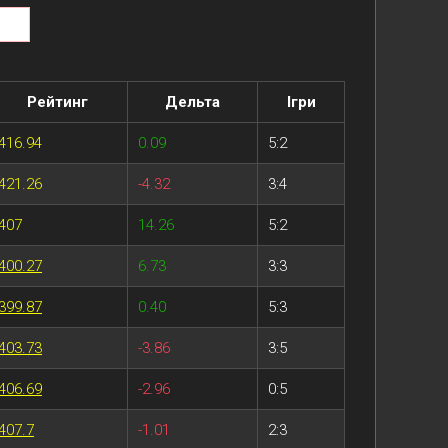
Рейтинг
Дельта
Ігри
416.94
0.09
5:2
421.26
-4.32
3:4
407
14.26
5:2
400.27
6.73
3:3
399.87
0.40
5:3
403.73
-3.86
3:5
406.69
-2.96
0:5
407.7
-1.01
2:3