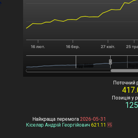
16 лют.
16 бер.
27 квіт.
25 тр
Гру 2025
Гру 2025
Бер 
Бер 
End of interactive chart.
Поточний 
417.
Позиція у 
125
Найкраща перемога
2026-05-31
Кіселар Андрій Георгійович
621.11
🆚