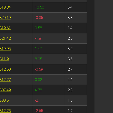
319.84
10.50
3:4
320.19
-0.35
3:3
319.61
0.58
1:4
321.42
-1.81
2:5
319.95
1.47
3:2
311.9
8.05
3:6
312.59
-0.69
2:7
312.27
0.32
4:4
307.49
4.78
2:3
309.6
-2.11
1:6
312.25
-2.65
1:7