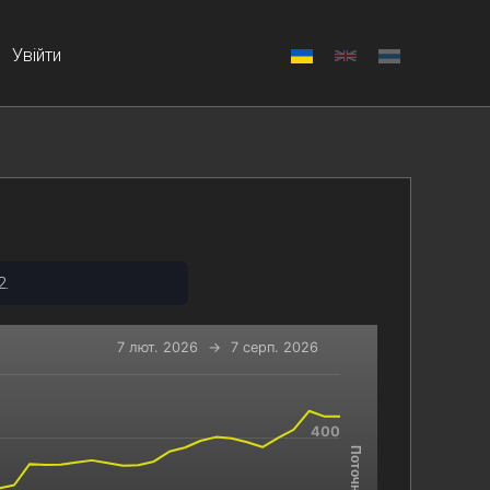
Увійти
2.
7 лют. 2026
→
7 серп. 2026
-x-axis.
400
 and navigator-y-axis.