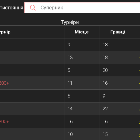
тистояння
Турніри
урнір
Місце
Гравці
9
18
13
18
5
20
 300+
11
16
5
9
14
22
 300+
16
16
10
15