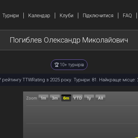
Турніри
Календар
Клуби
Підключитися
FAQ
Погиблев Олександр Миколайович
🏆 10+ турнірів
У рейтингу TTWRating з 2025 року. Турніри: 81. Найкраще місце: 
Zoom
1m
3m
6m
YTD
1y
All
Chart
Combination chart with 2 data series.
The chart has 2 X axes displaying Time, and navigator
The chart has 2 Y axes displaying Поточний рейтинг,