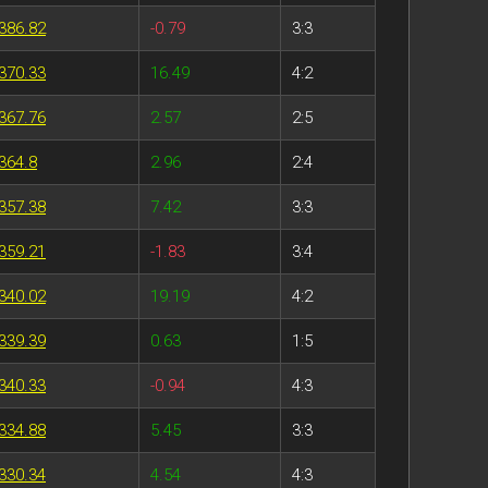
386.82
-0.79
3:3
370.33
16.49
4:2
367.76
2.57
2:5
364.8
2.96
2:4
357.38
7.42
3:3
359.21
-1.83
3:4
340.02
19.19
4:2
339.39
0.63
1:5
340.33
-0.94
4:3
334.88
5.45
3:3
330.34
4.54
4:3