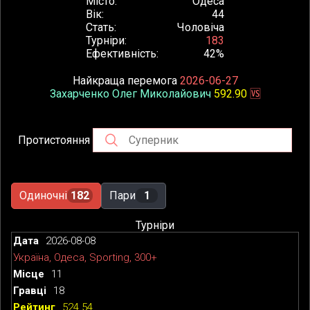
Місто
Одеса
Вік
44
Стать
Чоловіча
Турніри
183
Ефективність
42%
Найкраща перемога
2026-06-27
Захарченко Олег Миколайович
592.90
🆚
Протистояння
Одиночні
182
Пари
1
Турніри
2026-08-08
Україна, Одеса, Sporting, 300+
11
18
524.54