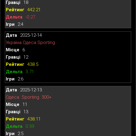
18
442.21
-0.27
2:4
2025-12-14
Україна.Одеса.Sporting.
6
12
438.5
3.71
2:6
2025-12-13
Одеса. Sporting. 300+
11
13
438.11
0.39
2:5