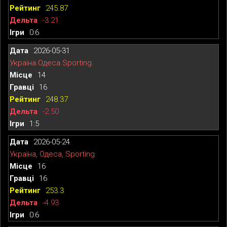
245.87
-3.21
0:6
2026-05-31
Україна.Одеса.Sporting.
14
16
248.37
-2.50
1:5
2026-05-24
Україна, Одеса, Sporting
16
16
253.3
-4.93
0:6