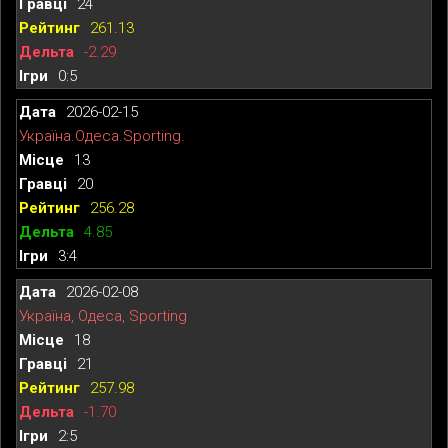
24
261.13
-2.29
0:5
2026-02-15
Україна.Одеса.Sporting.
13
20
256.28
4.85
3:4
2026-02-08
Україна, Одеса, Sporting
18
21
257.98
-1.70
2:5