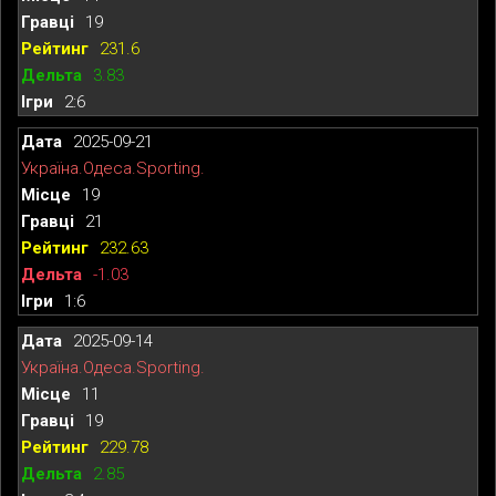
19
231.6
3.83
2:6
2025-09-21
Україна.Одеса.Sporting.
19
21
232.63
-1.03
1:6
2025-09-14
Україна.Одеса.Sporting.
11
19
229.78
2.85