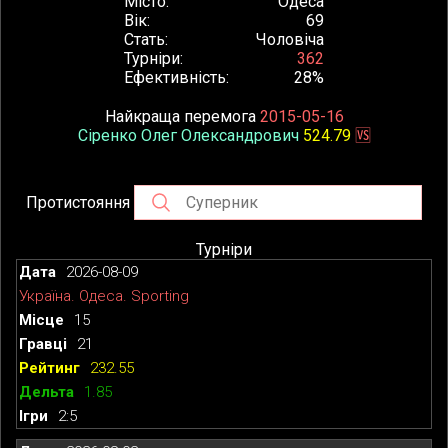
Місто
Одеса
Вік
69
Стать
Чоловіча
Турніри
362
Ефективність
28%
Найкраща перемога
2015-05-16
Сіренко Олег Олександрович
524.79
🆚
Протистояння
Турніри
2026-08-09
Україна. Одеса. Sporting
15
21
232.55
1.85
2:5