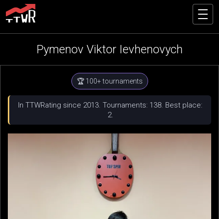
Pymenov Viktor Ievhenovych
🏆 100+ tournaments
In TTWRating since 2013. Tournaments: 138. Best place:
2.