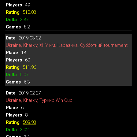
49
512.03
3.37
8:2
2019-03-02
Ukraine, Kharkiv, ХНУ им. Каразина. Субботний tournament
13
60
511.96
0.07
6:3
2019-02-27
Ukraine, Kharkiv, Турнир Win Cup
6
8
508.93
3.02
3:4