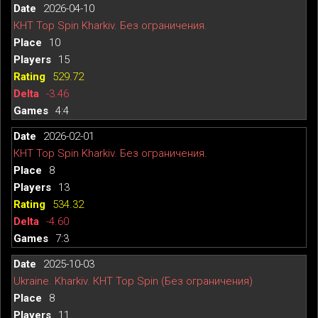
2026-04-10
КНТ Top Spin Kharkiv. Без ограничения.
10
15
529.72
-3.46
4:4
2026-02-01
КНТ Top Spin Kharkiv. Без ограничения.
8
13
534.32
-4.60
7:3
2025-10-03
Ukraine. Kharkiv. КНТ Top Spin (Без ограничения)
8
11