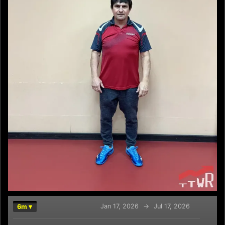
Jan 17, 2026
→
Jul 17, 2026
6m ▾
Chart