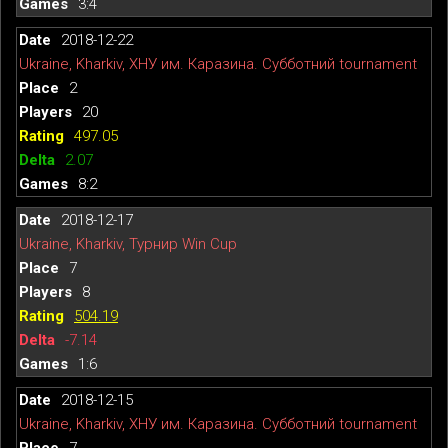
3:4
2018-12-22
Ukraine, Kharkiv, ХНУ им. Каразина. Субботний tournament
2
20
497.05
2.07
8:2
2018-12-17
Ukraine, Kharkiv, Турнир Win Cup
7
8
504.19
-7.14
1:6
2018-12-15
Ukraine, Kharkiv, ХНУ им. Каразина. Субботний tournament
7