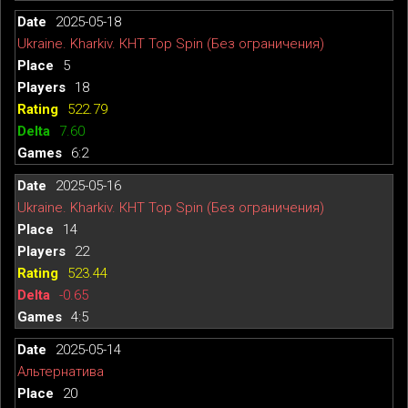
2025-05-18
Ukraine. Kharkiv. КНТ Top Spin (Без ограничения)
5
18
522.79
7.60
6:2
2025-05-16
Ukraine. Kharkiv. КНТ Top Spin (Без ограничения)
14
22
523.44
-0.65
4:5
2025-05-14
Альтернатива
20