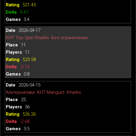
521.45
9.47
3:4
2026-04-17
КНТ Top Spin Kharkiv. Без ограничения.
11
11
523.58
-2.13
0:8
2026-04-15
Альтернатива. КНТ Mangust. Kharkiv
25
36
526.26
-2.68
3:5