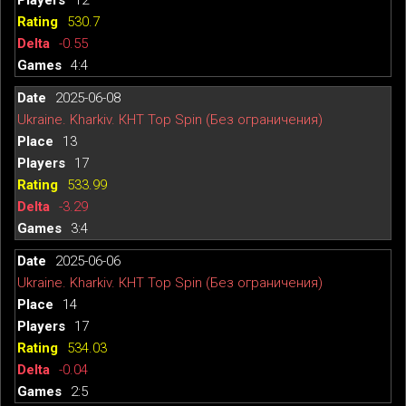
530.7
-0.55
4:4
2025-06-08
Ukraine. Kharkiv. КНТ Top Spin (Без ограничения)
13
17
533.99
-3.29
3:4
2025-06-06
Ukraine. Kharkiv. КНТ Top Spin (Без ограничения)
14
17
534.03
-0.04
2:5