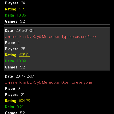
24
615.1
10.85
6:2
2015-01-04
Ukraine, Kharkiv, Клуб Метеорит, Турнир сильнейших
4
25
605.01
10.09
5:2
2014-12-07
Ukraine, Kharkiv, Клуб Метеорит, Open to everyone
9
21
604.79
0.21
5:2