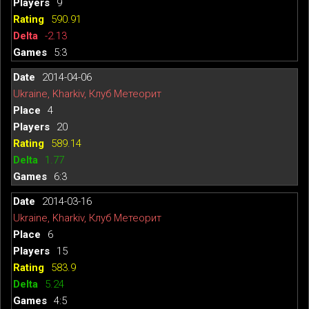
9
590.91
-2.13
5:3
2014-04-06
Ukraine, Kharkiv, Клуб Метеорит
4
20
589.14
1.77
6:3
2014-03-16
Ukraine, Kharkiv, Клуб Метеорит
6
15
583.9
5.24
4:5