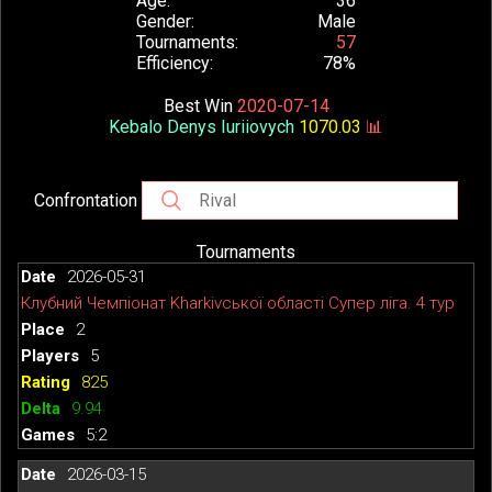
Age
36
Gender
Male
Tournaments
57
Efficiency
78%
Best Win
2020-07-14
Kebalo Denys Iuriiovych
1070.03
📊
Confrontation
Tournaments
2026-05-31
Клубний Чемпіонат Kharkivської області Супер ліга. 4 тур
2
5
825
9.94
5:2
2026-03-15