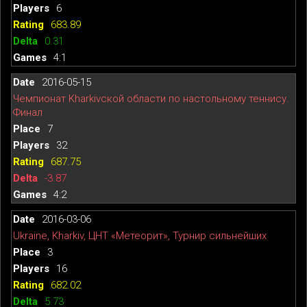
6
683.89
0.31
4:1
2016-05-15
Чемпионат Kharkivской области по настольному теннису.
Финал
7
32
687.75
-3.87
4:2
2016-03-06
Ukraine, Kharkiv, ЦНТ «Метеорит», Турнир сильнейших
3
16
682.02
5.73