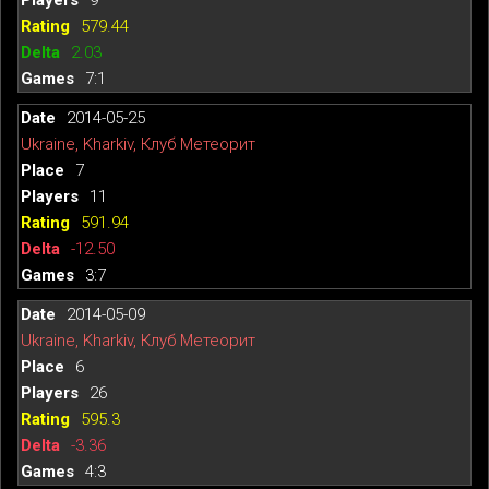
579.44
2.03
7:1
2014-05-25
Ukraine, Kharkiv, Клуб Метеорит
7
11
591.94
-12.50
3:7
2014-05-09
Ukraine, Kharkiv, Клуб Метеорит
6
26
595.3
-3.36
4:3