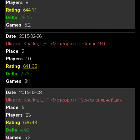
8
644.11
28.45
5:2
2015-02-26
Ukraine, Kharkiv, ЦНТ «Метеорит», Рейтинг 450+
2
10
641.35
2.76
8:1
2015-02-08
Ukraine, Kharkiv, ЦНТ «Метеорит», Турнир сильнейших
5
23
636.43
4.92
6:2