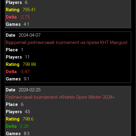
6
795.41
-2.73
4:1
2024-04-07
Відкритий рейтинговий tournament на призи КНТ Mangust
1
11
798.88
-3.47
9:1
2024-02-25
Рейтинговий tournament «Kharkiv Open Winter 2024»
6
43
798.6
0.28
8:3