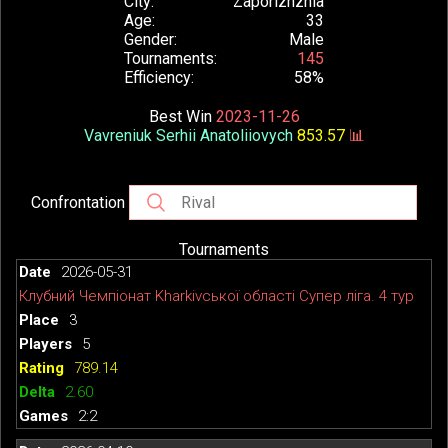
City
Zaporizhzhia
Age
33
Gender
Male
Tournaments
145
Efficiency
58%
Best Win
2023-11-26
Vavreniuk Serhii Anatoliiovych
853.57
📊
Confrontation
Tournaments
2026-05-31
Клубний Чемпіонат Kharkivської області Супер ліга. 4 тур
3
5
789.14
2.60
2:2