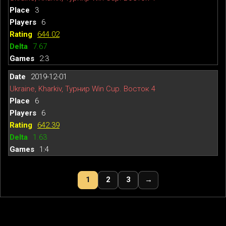
3
6
644.02
7.67
2:3
2019-12-01
Ukraine, Kharkiv, Турнир Win Cup. Восток 4
6
6
642.39
1.63
1:4
1
2
3
→