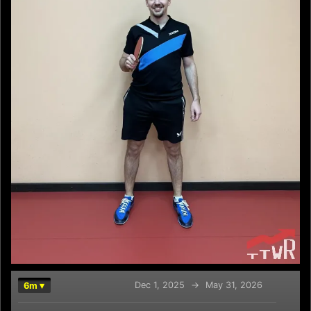
Dec 1, 2025
→
May 31, 2026
6m ▾
Chart