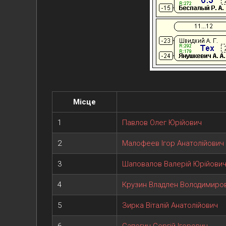
Місце
1
Павлов Олег Юрійович
2
Малофеев Ігор Анатолійович
3
Шаповалов Валерій Юрійови
4
Крузин Владлен Володимиро
5
Зирка Віталій Анатолійович