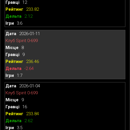
12
233.82
2.12
3:6
2026-01-11
Клуб Spirit 0-699
8
9
236.46
-2.64
1:7
2026-01-04
Клуб Spirit 0-699
9
16
233.84
2.62
3:5