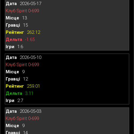
2026-05-17
Клуб Spirit 0-699
13
15
262.12
-1.65
1:6
2026-05-10
Клуб Spirit 0-699
9
12
259.01
3.11
2:7
2026-05-03
Клуб Spirit 0-699
9
14