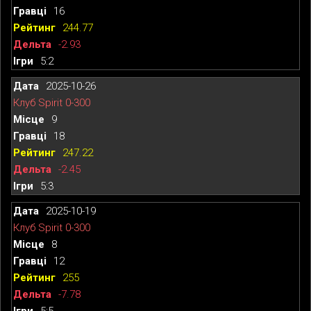
16
244.77
-2.93
5:2
2025-10-26
Клуб Spirit 0-300
9
18
247.22
-2.45
5:3
2025-10-19
Клуб Spirit 0-300
8
12
255
-7.78
5:5