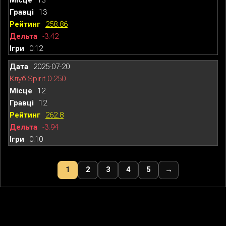
13
258.86
-3.42
0:12
2025-07-20
Клуб Spirit 0-250
12
12
262.8
-3.94
0:10
1
2
3
4
5
→