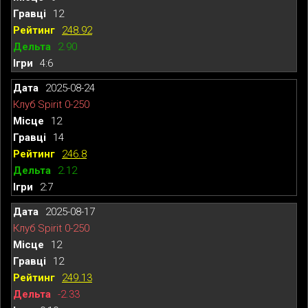
12
248.92
2.90
4:6
2025-08-24
Клуб Spirit 0-250
12
14
246.8
2.12
2:7
2025-08-17
Клуб Spirit 0-250
12
12
249.13
-2.33