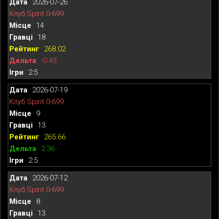
2026-07-26
Клуб Spirit 0-699
14
18
268.02
-0.43
2:5
2026-07-19
Клуб Spirit 0-699
9
13
265.66
2.36
2:5
2026-07-12
Клуб Spirit 0-699
8
13