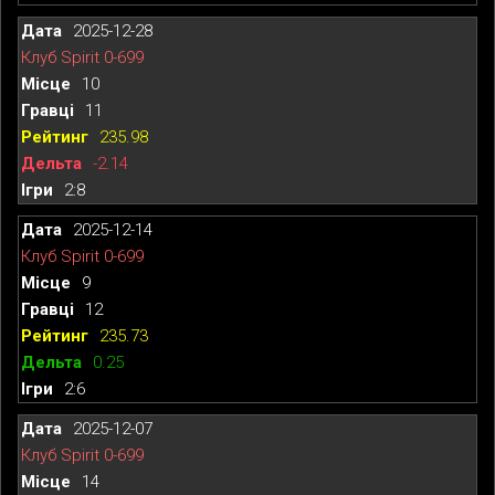
2025-12-28
Клуб Spirit 0-699
10
11
235.98
-2.14
2:8
2025-12-14
Клуб Spirit 0-699
9
12
235.73
0.25
2:6
2025-12-07
Клуб Spirit 0-699
14