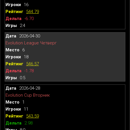
16
544.79
-6.70
2:4
2026-04-30
Evolution League Четверг
6
18
546.57
-1.78
0:5
2026-04-28
Evolution Cup Вторник
1
11
543.59
2.98
8:0