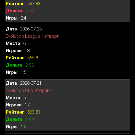
567.83
-4.51
2:4
2026-07-23
Evolution League Четверг
6
18
565.8
2.03
1:5
2026-07-21
Evolution Cup Вторник
5
17
563.81
1.99
4:2