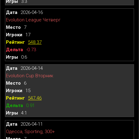
3:3
2026-04-16
Evolution League Четверг
7
17
548.37
-0.73
0:6
2026-04-14
Evolution Cup Вторник
6
15
547.46
0.91
4:1
2026-04-11
Одесса, Sporting, 300+
7