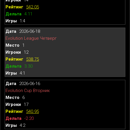
542.05
4.11
1:4
2026-06-18
Evolution League Четверг
1
12
538.75
3.30
4:1
2026-06-16
Evolution Cup Вторник
6
17
540.95
-2.20
4:2