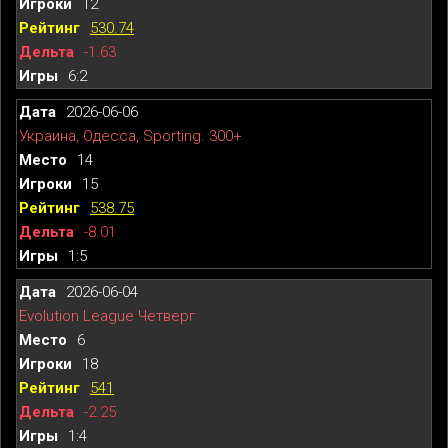
12
530.74
-1.63
6:2
2026-06-06
Украина, Одесса, Sporting. 300+
14
15
538.75
-8.01
1:5
2026-06-04
Evolution League Четверг
6
18
541
-2.25
1:4