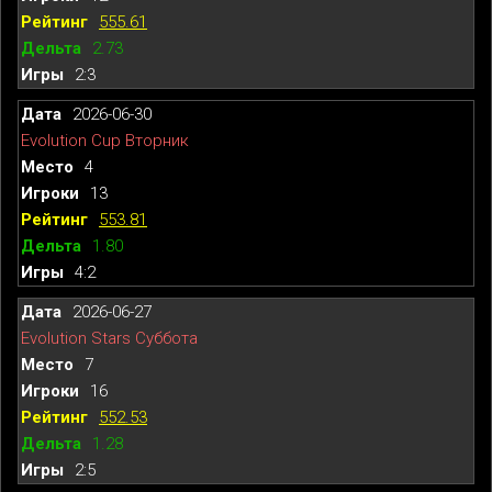
555.61
2.73
2:3
2026-06-30
Evolution Cup Вторник
4
13
553.81
1.80
4:2
2026-06-27
Evolution Stars Суббота
7
16
552.53
1.28
2:5