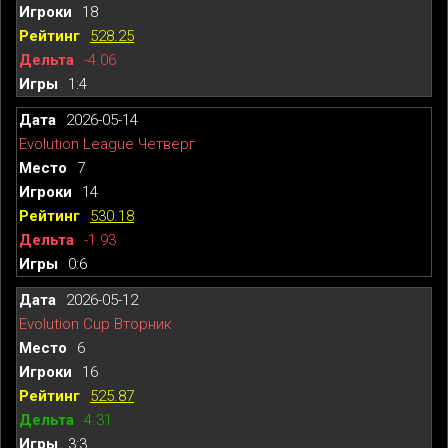
18
528.25
-4.06
1:4
2026-05-14
Evolution League Четверг
7
14
530.18
-1.93
0:6
2026-05-12
Evolution Cup Вторник
6
16
525.87
4.31
3:3