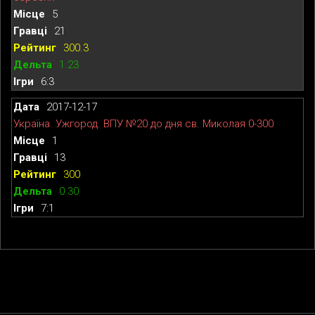
5
21
300.3
1.23
6:3
2017-12-17
Україна. Ужгород. ВПУ №20 до дня св. Миколая 0-300
1
13
300
0.30
7:1