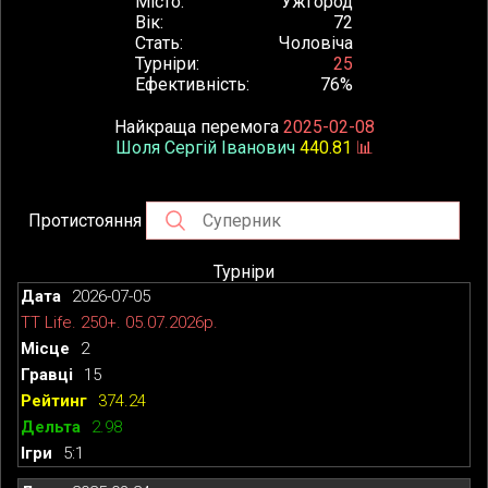
Місто
Ужгород
Вік
72
Стать
Чоловіча
Турніри
25
Ефективність
76%
Найкраща перемога
2025-02-08
Шоля Сергій Іванович
440.81
📊
Протистояння
Турніри
2026-07-05
TT Life. 250+. 05.07.2026р.
2
15
374.24
2.98
5:1