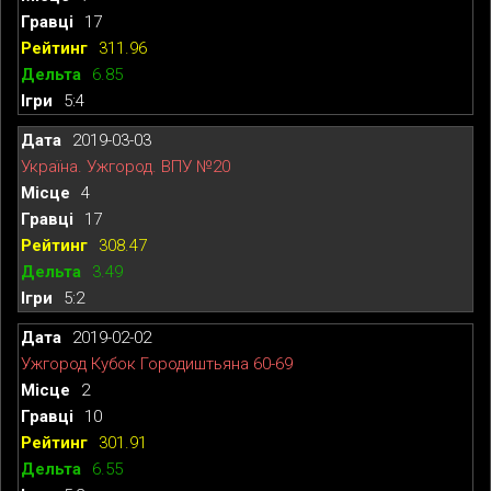
17
311.96
6.85
5:4
2019-03-03
Україна. Ужгород. ВПУ №20
4
17
308.47
3.49
5:2
2019-02-02
Ужгород Кубок Городиштьяна 60-69
2
10
301.91
6.55