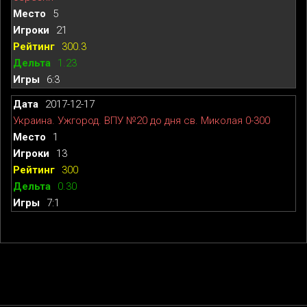
5
21
300.3
1.23
6:3
2017-12-17
Украина. Ужгород. ВПУ №20 до дня св. Миколая 0-300
1
13
300
0.30
7:1