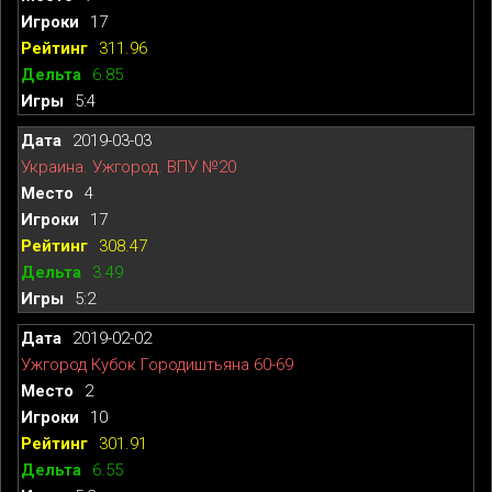
17
311.96
6.85
5:4
2019-03-03
Украина. Ужгород. ВПУ №20
4
17
308.47
3.49
5:2
2019-02-02
Ужгород Кубок Городиштьяна 60-69
2
10
301.91
6.55