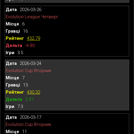
2026-03-26
Evolution League Четверг
6
16
432.79
-4.83
3:5
2026-03-24
Evolution Cup Вторник
7
13
430.32
2.47
7:3
2026-03-17
Evolution Cup Вторник
11