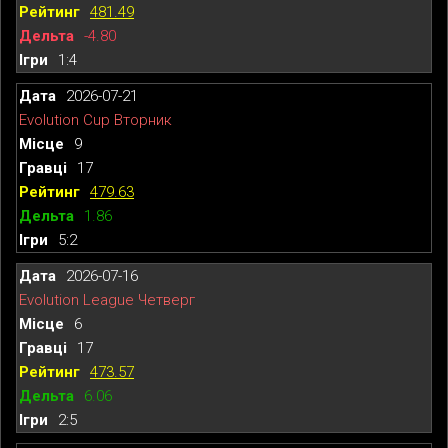
481.49
-4.80
1:4
2026-07-21
Evolution Cup Вторник
9
17
479.63
1.86
5:2
2026-07-16
Evolution League Четверг
6
17
473.57
6.06
2:5