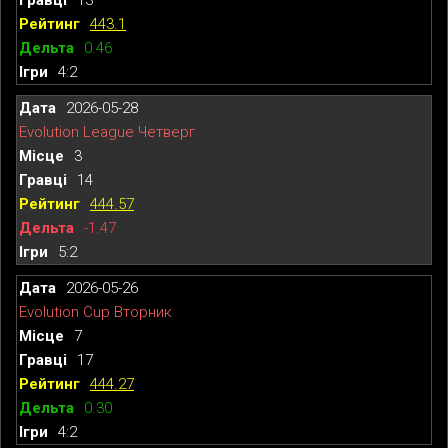
443.1
0.46
4:2
2026-05-28
Evolution League Четверг
3
14
444.57
-1.47
5:2
2026-05-26
Evolution Cup Вторник
7
17
444.27
0.30
4:2