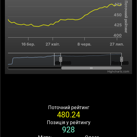
Поточний рейтинг
Combination chart with 2 data series.
475
The chart has 2 X axes displaying Time, and navigator-x-axis.
The chart has 2 Y axes displaying Поточний рейтинг, and navi
450
425
400
16 бер.
27 квіт.
8 черв.
27 лип.
Січ 2026
Січ 2026
Лип 2026
Лип 2026
Highcharts.com
End of interactive chart.
Поточний рейтинг
480.24
Позиція у рейтингу
928