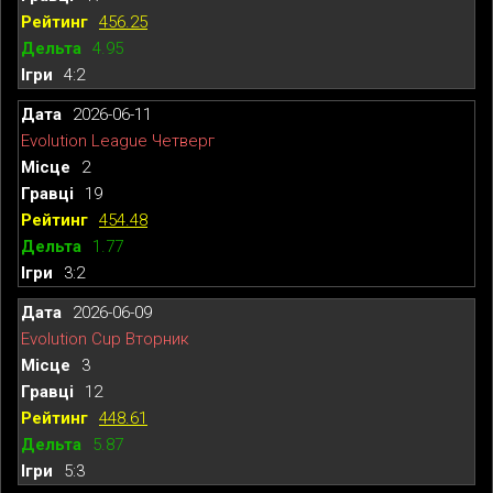
456.25
4.95
4:2
2026-06-11
Evolution League Четверг
2
19
454.48
1.77
3:2
2026-06-09
Evolution Cup Вторник
3
12
448.61
5.87
5:3