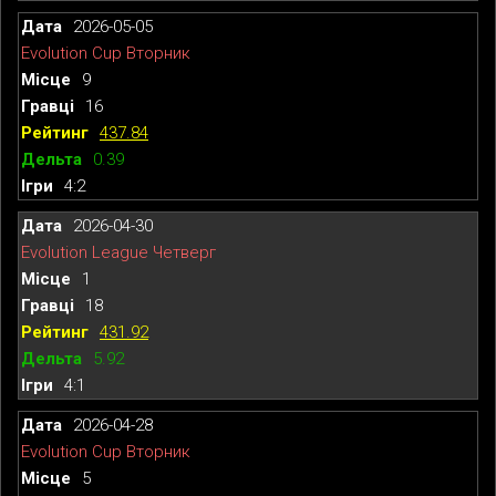
2026-05-05
Evolution Cup Вторник
9
16
437.84
0.39
4:2
2026-04-30
Evolution League Четверг
1
18
431.92
5.92
4:1
2026-04-28
Evolution Cup Вторник
5