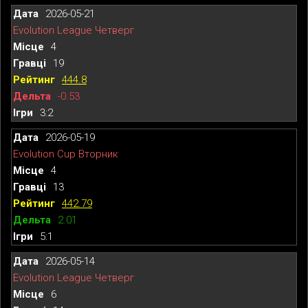
2026-05-21
Evolution League Четверг
4
19
444.8
-0.53
3:2
2026-05-19
Evolution Cup Вторник
4
13
442.79
2.01
5:1
2026-05-14
Evolution League Четверг
6