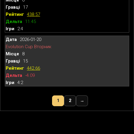
17
438.57
11.45
2:4
2026-01-20
Evolution Cup Вторник
8
15
442.66
-4.09
4:2
1
2
→