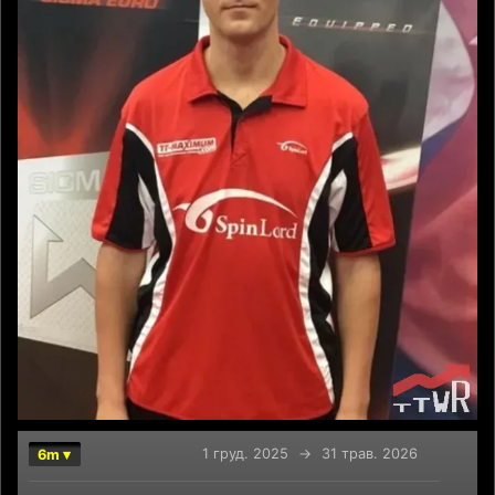
1 груд. 2025
→
31 трав. 2026
6m ▾
Chart