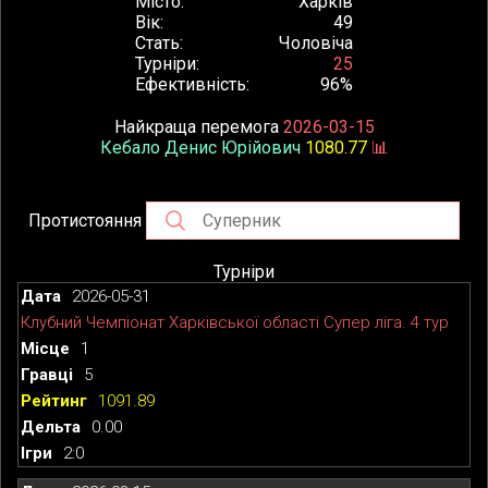
Місто
Харків
Вік
49
Стать
Чоловіча
Турніри
25
Ефективність
96%
Найкраща перемога
2026-03-15
Кебало Денис Юрійович
1080.77
📊
Протистояння
Турніри
2026-05-31
Клубний Чемпіонат Харківської області Супер ліга. 4 тур
1
5
1091.89
0.00
2:0