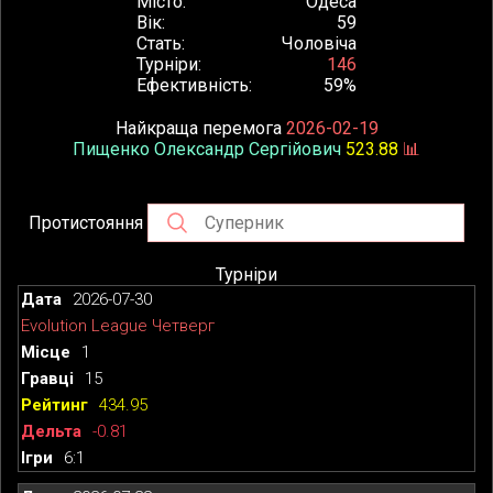
Місто
Одеса
Вік
59
Стать
Чоловіча
Турніри
146
Ефективність
59%
Найкраща перемога
2026-02-19
Пищенко Олександр Сергійович
523.88
📊
Протистояння
Турніри
2026-07-30
Evolution League Четверг
1
15
434.95
-0.81
6:1