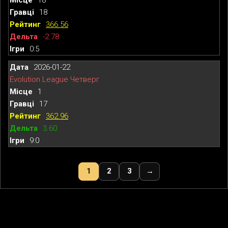
18
366.56
-2.78
0:5
2026-01-22
Evolution League Четверг
1
17
362.96
3.60
9:0
1
2
3
→