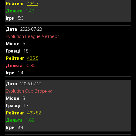
434.7
1.43
5:3
2026-07-23
Evolution League Четверг
5
18
435.5
-0.80
1:4
2026-07-21
Evolution Cup Вторник
8
17
433.82
1.68
3:4