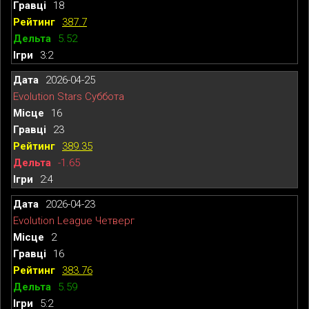
18
387.7
5.52
3:2
2026-04-25
Evolution Stars Суббота
16
23
389.35
-1.65
2:4
2026-04-23
Evolution League Четверг
2
16
383.76
5.59
5:2