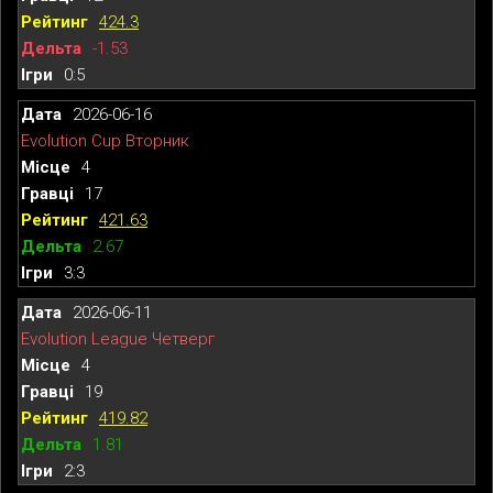
424.3
-1.53
0:5
2026-06-16
Evolution Cup Вторник
4
17
421.63
2.67
3:3
2026-06-11
Evolution League Четверг
4
19
419.82
1.81
2:3