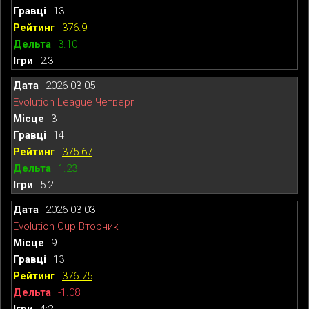
13
376.9
3.10
2:3
2026-03-05
Evolution League Четверг
3
14
375.67
1.23
5:2
2026-03-03
Evolution Cup Вторник
9
13
376.75
-1.08
4:2