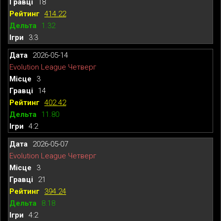
18
414.22
1.32
3:3
2026-05-14
Evolution League Четверг
3
14
402.42
11.80
4:2
2026-05-07
Evolution League Четверг
3
21
394.24
8.18
4:2