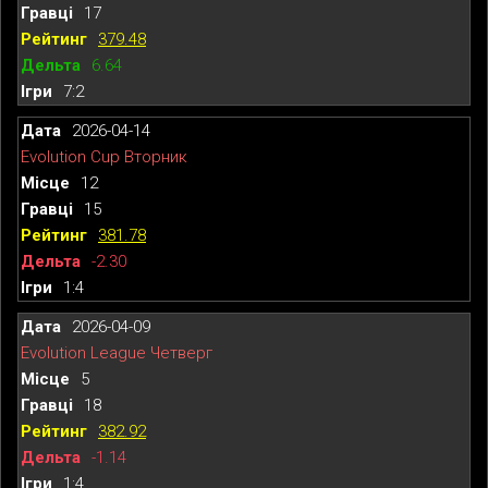
17
379.48
6.64
7:2
2026-04-14
Evolution Cup Вторник
12
15
381.78
-2.30
1:4
2026-04-09
Evolution League Четверг
5
18
382.92
-1.14
1:4