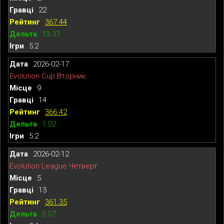
22
367.44
13.37
5:2
2026-02-17
Evolution Cup Вторник
9
14
366.42
1.02
5:2
2026-02-12
Evolution League Четверг
5
13
361.35
5.07