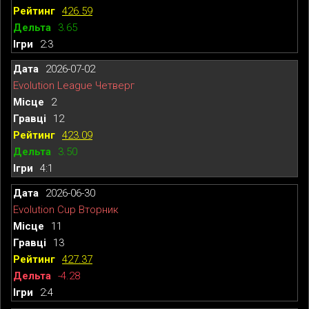
426.59
3.65
2:3
2026-07-02
Evolution League Четверг
2
12
423.09
3.50
4:1
2026-06-30
Evolution Cup Вторник
11
13
427.37
-4.28
2:4