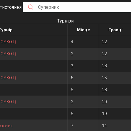
тистояння
Турніри
Турнір
Місце
Гравці
 POSKOT)
4
22
 POSKOT)
2
22
3
28
 POSKOT)
5
23
6
28
 POSKOT)
2
20
6
19
охочих
7
14