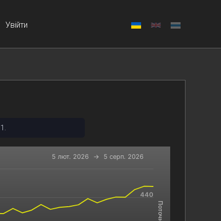
Увійти
1.
5 лют. 2026
→
5 серп. 2026
-x-axis.
440
 and navigator-y-axis.