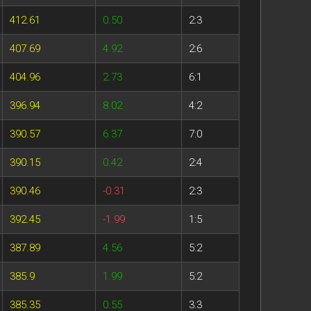
412.61
0.50
2:3
407.69
4.92
2:6
404.96
2.73
6:1
396.94
8.02
4:2
390.57
6.37
7:0
390.15
0.42
2:4
390.46
-0.31
2:3
392.45
-1.99
1:5
387.89
4.56
5:2
385.9
1.99
5:2
385.35
0.55
3:3