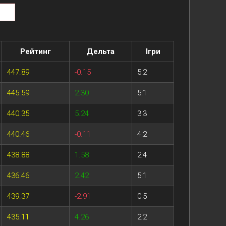
Рейтинг
Дельта
Ігри
447.89
-0.15
5:2
445.59
2.30
5:1
440.35
5.24
3:3
440.46
-0.11
4:2
438.88
1.58
2:4
436.46
2.42
5:1
439.37
-2.91
0:5
435.11
4.26
2:2