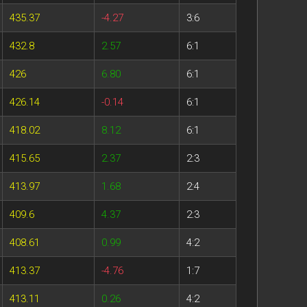
435.37
-4.27
3:6
432.8
2.57
6:1
426
6.80
6:1
426.14
-0.14
6:1
418.02
8.12
6:1
415.65
2.37
2:3
413.97
1.68
2:4
409.6
4.37
2:3
408.61
0.99
4:2
413.37
-4.76
1:7
413.11
0.26
4:2