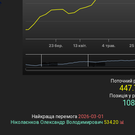
23 бер.
13 квіт.
4 трав.
25
Січ 2025
Січ 2025
Вер 2025
Вер 2025
End of interactive chart.
Поточний 
447.
Позиція у 
108
Найкраща перемога
2026-03-01
Ніколаєнков Олександр Володимирович
534.20
📊