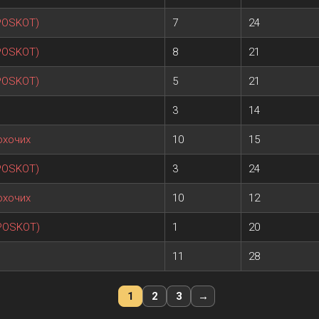
 POSKOT)
7
24
 POSKOT)
8
21
 POSKOT)
5
21
3
14
охочих
10
15
 POSKOT)
3
24
охочих
10
12
POSKOT)
1
20
11
28
1
2
3
→