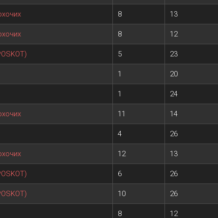
охочих
8
13
охочих
8
12
 POSKOT)
5
23
1
20
1
24
охочих
11
14
4
26
охочих
12
13
 POSKOT)
6
26
 POSKOT)
10
26
8
12