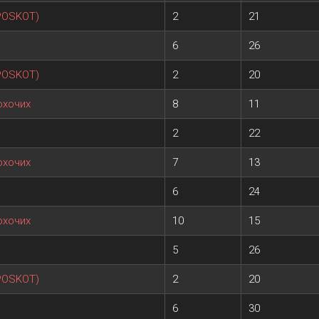
 POSKOT)
2
21
6
26
 POSKOT)
2
20
охочих
8
11
2
22
охочих
7
13
6
24
охочих
10
15
5
26
 POSKOT)
2
20
6
30