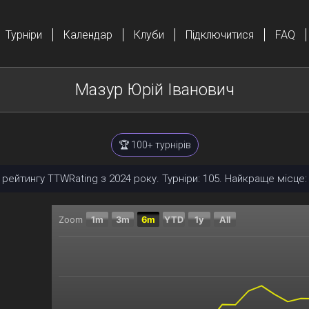
Турніри
Календар
Клуби
Підключитися
FAQ
Мазур Юрій Іванович
🏆 100+ турнірів
 рейтингу TTWRating з 2024 року. Турніри: 105. Найкраще місце: 
Zoom
1m
3m
6m
YTD
1y
All
Chart
Combination chart with 2 data series.
The chart has 2 X axes displaying Time, and navigator
The chart has 2 Y axes displaying Поточний рейтинг,