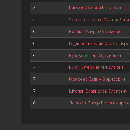
5
Римский Сергій Вікторович
5
Черкасов Павло Миколайови
6
Вознюк Андрій Сергійович
6
Годлевский Юрій Олександро
6
Кузнєцов Іван Андрійович
7
Борк Катерина Миколаївна
7
Моисеев Вадим Борисович
7
Шлапак Владислав Олегович
8
Дерикот Захар Володимиров