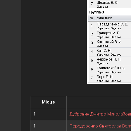
Місце
1
Дубровин Дмитро Миколайов
1
Передеренко Святослав Вол