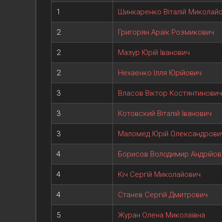
1
Шинкаренко Віталій Миколай
2
Григорян Араїк Розмикович
2
Мазур Юрій Іванович
2
Нехаенко Ілля Юрійович
3
Власов Віктор Костянтинович
3
Котовский Віталій Іванович
3
Маломед Юрій Олександрови
4
Борисов Володимир Андрійов
4
Кіч Сергій Миколайович
4
Станев Сергій Дмитрович
5
Журан Олена Миколаївна