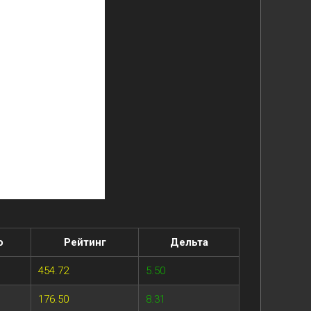
о
Рейтинг
Дельта
454.72
5.50
176.50
8.31