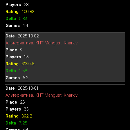
28
400.83
0.83
4:4
2025-10-02
Альтернатива. КНТ Mangust. Kharkiv
9
15
399.45
1.38
6:2
2025-10-01
Альтернатива. КНТ Mangust. Kharkiv
23
33
392.2
7.25
4:4