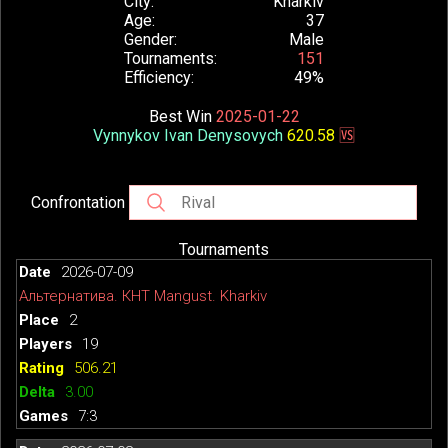
City
Kharkiv
Age
37
Gender
Male
Tournaments
151
Efficiency
49%
Best Win
2025-01-22
Vynnykov Ivan Denysovych
620.58
🆚
Confrontation
Tournaments
2026-07-09
Альтернатива. КНТ Mangust. Kharkiv
2
19
506.21
3.00
7:3