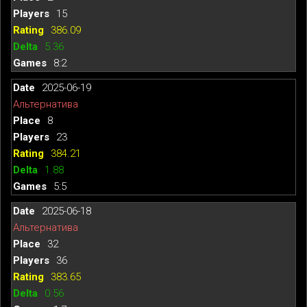
15
386.09
5.36
8:2
2025-06-19
Альтернатива
8
23
384.21
1.88
5:5
2025-06-18
Альтернатива
32
36
383.65
0.56