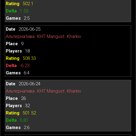
502.1
1.53
2:5
2026-06-25
Альтернатива. КНТ Mangust. Kharkiv
9
18
508.33
-6.23
6:4
2026-06-24
Альтернатива. КНТ Mangust. Kharkiv
26
32
501.52
6.81
2:6