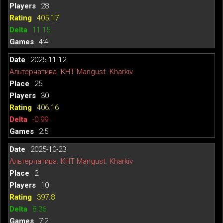
28
405.17
11.15
4:4
2025-11-12
Альтернатива. КНТ Mangust. Kharkiv
25
30
406.16
-0.99
2:5
2025-10-23
Альтернатива. КНТ Mangust. Kharkiv
2
10
397.8
8.36
7:2