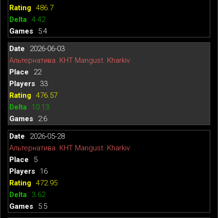
486.7
4.42
5:4
2026-06-03
Альтернатива. КНТ Mangust. Kharkiv
22
33
476.57
10.13
2:6
2026-05-28
Альтернатива. КНТ Mangust. Kharkiv
5
16
472.95
3.62
5:5