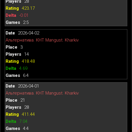
28
423.17
-0.01
2:5
2026-04-02
Альтернатива. КНТ Mangust. Kharkiv
3
14
418.48
4.69
6:4
2026-04-01
Альтернатива. КНТ Mangust. Kharkiv
21
28
411.44
7.04
4:4