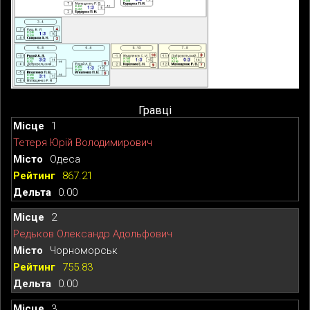
Гравці
1
Тетеря Юрій Володимирович
Одеса
867.21
0.00
2
Редьков Олександр Адольфович
Чорноморськ
755.83
0.00
3