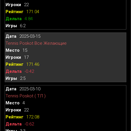
22
171.04
4.84
6:2
2025-03-15
Tennis Poskot Все Желающие
15
17
171.46
-0.42
2:5
2025-03-10
Tennis Poskot ( ТЛ )
4
22
172.08
-0.62
3:3