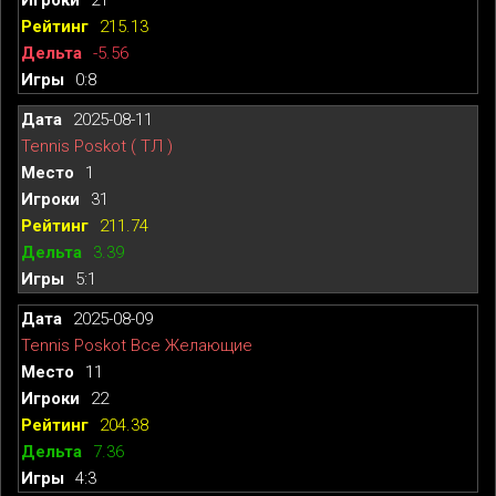
215.13
-5.56
0:8
2025-08-11
Tennis Poskot ( ТЛ )
1
31
211.74
3.39
5:1
2025-08-09
Tennis Poskot Все Желающие
11
22
204.38
7.36
4:3