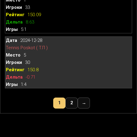
33
150.09
8.63
5:1
2024-12-28
Tennis Poskot ( ТЛ )
5
30
150.8
-0.71
1:4
1
2
→