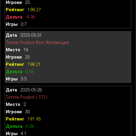
25
198.27
-4.96
0:7
2025-05-31
Tennis Poskot Все Желающие
16
25
198.21
0.06
3:5
2025-05-26
Tennis Poskot ( ТЛ )
2
30
191.95
6.26
4:1