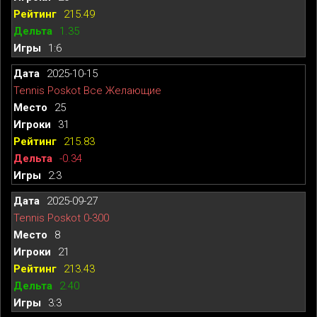
215.49
1.35
1:6
2025-10-15
Tennis Poskot Все Желающие
25
31
215.83
-0.34
2:3
2025-09-27
Tennis Poskot 0-300
8
21
213.43
2.40
3:3