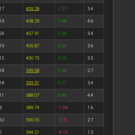
17
409.28
7.27
3:4
19
408.29
0.98
4:6
24
407.91
0.39
3:4
19
405.87
2.04
3:6
15
400.73
5.15
3:5
18
399.08
1.64
2:7
18
393.91
5.17
3:4
11
388.07
5.85
4:4
8
389.74
-1.68
1:6
10
390.05
-0.31
2:7
5
394.21
-4.16
1:3