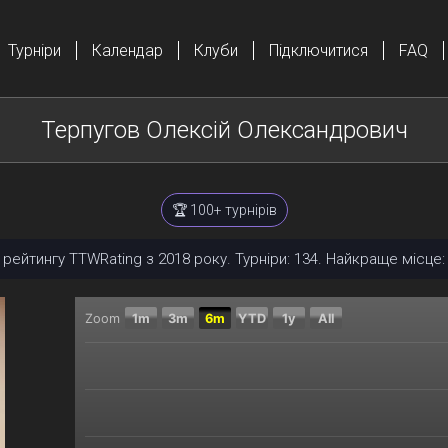
Турніри
Календар
Клуби
Підключитися
FAQ
Терпугов Олексій Олександрович
🏆 100+ турнірів
 рейтингу TTWRating з 2018 року. Турніри: 134. Найкраще місце: 
Zoom
1m
3m
6m
YTD
1y
All
Chart
Combination chart with 2 data series.
The chart has 2 X axes displaying Time, and navigator
The chart has 2 Y axes displaying Поточний рейтинг,