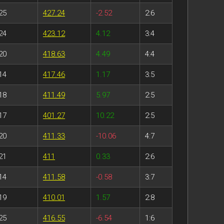
25
427.24
-2.52
2:6
24
423.12
4.12
3:4
20
418.63
4.49
4:4
14
417.46
1.17
3:5
18
411.49
5.97
2:5
17
401.27
10.22
2:5
20
411.33
-10.06
4:7
21
411
0.33
2:6
14
411.58
-0.58
3:7
19
410.01
1.57
2:8
25
416.55
-6.54
1:6