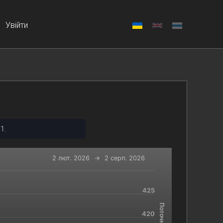
Увійти
1.
2 лют. 2026
→
2 серп. 2026
425
-x-axis.
 and navigator-y-axis.
420