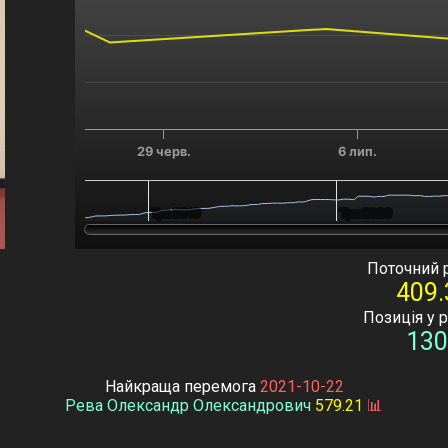
29 черв.
6 лип.
Тра 2019
Тра 2019
Тра 2020
Тра 2020
End of interactive chart.
Поточний 
409.
Позиція у 
130
Найкраща перемога
2021-10-22
Рева Олександр Олександрович
579.21
📊