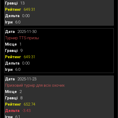
13
649.31
0.00
6:0
2025-11-30
Турнир TTS-призы
1
9
649.31
0.00
6:0
2025-11-23
Призовий турнір для всіх охочих
2
8
652.74
-3.43
6:1