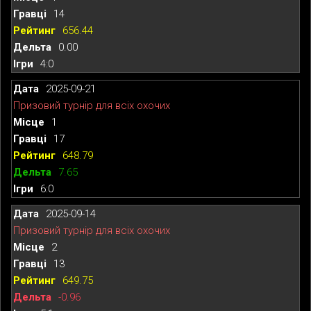
14
656.44
0.00
4:0
2025-09-21
Призовий турнір для всіх охочих
1
17
648.79
7.65
6:0
2025-09-14
Призовий турнір для всіх охочих
2
13
649.75
-0.96