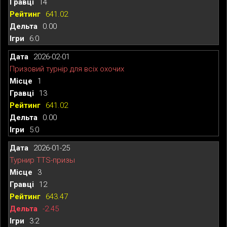
14
641.02
0.00
6:0
2026-02-01
Призовий турнір для всіх охочих
1
13
641.02
0.00
5:0
2026-01-25
Турнир TTS-призы
3
12
643.47
-2.45
3:2