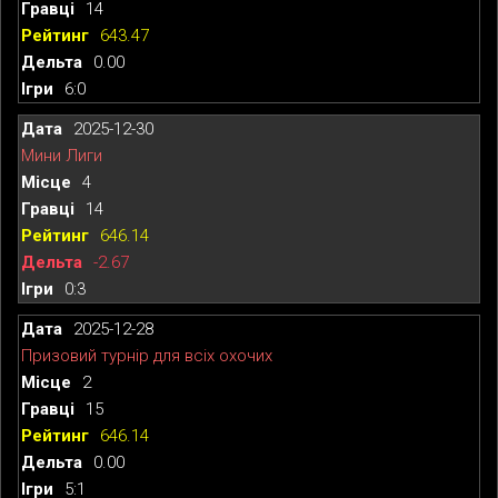
14
643.47
0.00
6:0
2025-12-30
Мини Лиги
4
14
646.14
-2.67
0:3
2025-12-28
Призовий турнір для всіх охочих
2
15
646.14
0.00
5:1