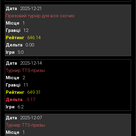
2025-12-21
Призовий турнір для всіх охочих
1
12
646.14
0.00
5:0
2025-12-14
Турнир TTS-призы
2
11
649.31
-3.17
6:2
2025-12-07
Турнир TTS-призы
1