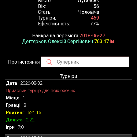
Місто
Луганськ
Вік
56
Стать
Чоловіча
Турніри
469
Ефективність
77%
Найкраща перемога
2018-06-27
Дегтярьов Олексій Сергійович
763.47
📊
Протистояння
Турніри
2026-08-02
Призовий турнір для всіх охочих
1
8
624.15
0.22
7:0