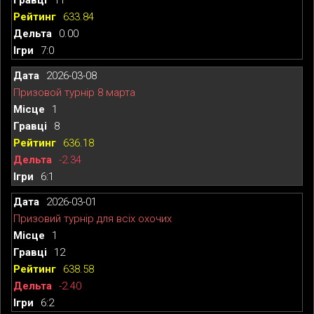
633.84
0.00
7:0
2026-03-08
Призовой турнір 8 марта
1
8
636.18
-2.34
6:1
2026-03-01
Призовий турнір для всіх охочих
1
12
638.58
-2.40
6:2