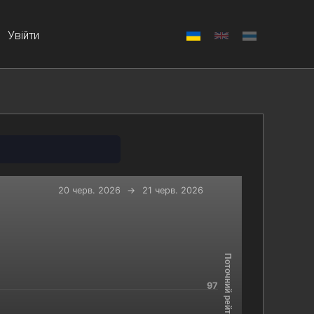
Увійти
20 черв. 2026
→
21 черв. 2026
-x-axis.
 and navigator-y-axis.
Поточний рейтинг
97