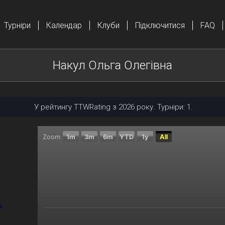
Турніри
Календар
Клуби
Підключитися
FAQ
Накул Ольга Олегівна
У рейтингу TTWRating з 2026 року. Турніри: 1.
Zoom
1m
3m
6m
YTD
1y
All
Chart
Combination chart with 2 data series.
The chart has 2 X axes displaying Time, and navigator
The chart has 2 Y axes displaying Поточний рейтинг,