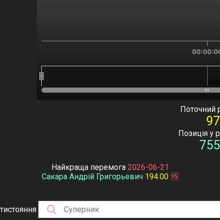
00:00:0
00:
00:
End of interactive chart.
Поточний 
97
Позиція у 
755
Найкраща перемога
2026-06-21
Сакара Андрій Григорьевич
194.00
🆚
тистояння