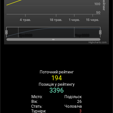
100
50
4 трав.
18 трав.
1 черв.
15 черв.
Тра 2026
Тра 2026
Чер 2026
Чер 2026
Highcharts.com
End of interactive chart.
Поточний рейтинг
194
Позиція у рейтингу
3396
Місто
Подільск
Вік
26
Стать
Чоловіча
Турніри
3