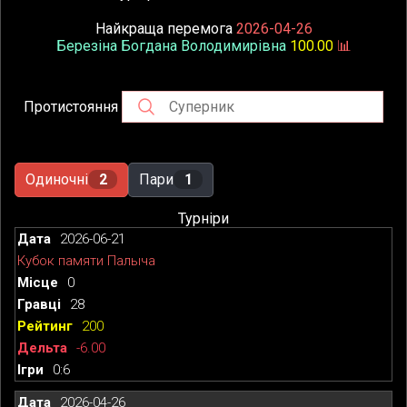
Найкраща перемога
2026-04-26
Березіна Богдана Володимирівна
100.00
📊
Протистояння
Одиночні
2
Пари
1
Турніри
2026-06-21
Кубок памяти Палыча
0
28
200
-6.00
0:6
2026-04-26