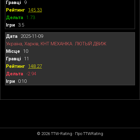
9
145.33
1.73
3:5
2025-11-09
Україна, Харків, КНТ МЕХАНІКА. ЛЮТЫЙ ДВИЖ
10
11
148.27
-2.94
0:10
© 2026
TTW-Rating
·
Про TTWRating