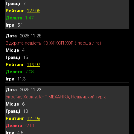
7
127.05
1.47
5:1
2025-11-28
Відкрита пешість КЗ ХФКСП ХОР ( перша ліга)
4
15
119.97
7.08
11:3
2025-11-23
Україна, Харків, КНТ МЕХАНІКА, Нешвидкий турік
6
10
121.98
-2.01
4:5