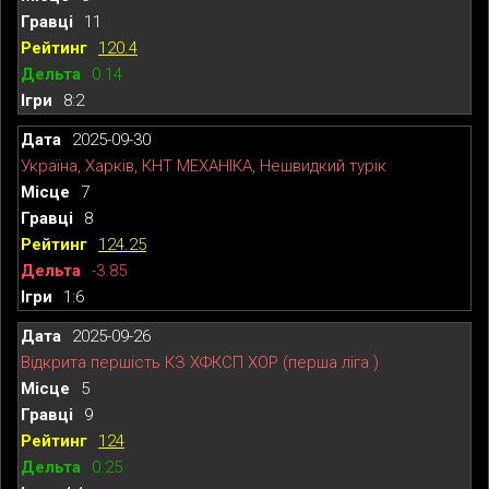
11
120.4
0.14
8:2
2025-09-30
Україна, Харків, КНТ МЕХАНІКА, Нешвидкий турік
7
8
124.25
-3.85
1:6
2025-09-26
Відкрита першість КЗ ХФКСП ХОР (перша ліга )
5
9
124
0.25