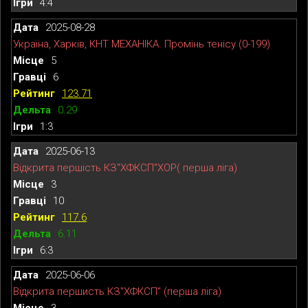
4:4
2025-08-28
Україна, Харків, КНТ МЕХАНІКА. Промінь тенісу (0-199)
5
6
123.71
0.29
1:3
2025-06-13
Відкрита першість КЗ"ХФКСП"ХОР( перша ліга)
3
10
117.6
6.11
6:3
2025-06-06
Відкрита першисть КЗ"ХФКСП" (перша ліга)
3