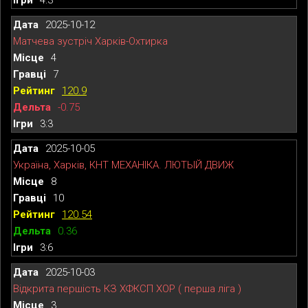
2025-10-12
Матчева зустріч Харків-Охтирка
4
7
120.9
-0.75
3:3
2025-10-05
Україна, Харків, КНТ МЕХАНІКА. ЛЮТЫЙ ДВИЖ
8
10
120.54
0.36
3:6
2025-10-03
Відкрита першість КЗ ХФКСП ХОР ( перша ліга )
3