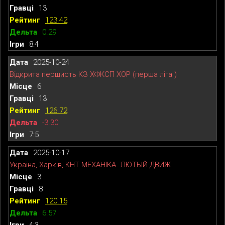
13
123.42
0.29
8:4
2025-10-24
Відкрита першисть КЗ ХФКСП ХОР (перша ліга )
6
13
126.72
-3.30
7:5
2025-10-17
Україна, Харків, КНТ МЕХАНІКА. ЛЮТЫЙ ДВИЖ
3
8
120.15
6.57
4:3