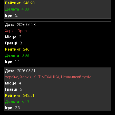
246.98
4.88
5:1
2026-06-28
Харків Open
2
3
246
0.98
1:1
2026-05-31
Україна, Харків, КНТ МЕХАНІКА, Нешвидкий турік
4
6
242.51
3.49
2:3