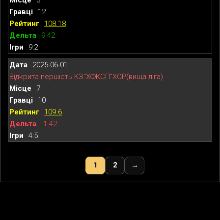
12
108.18
9.42
9:2
2025-06-01
Відкрита першість КЗ"ХФКСП"ХОР(вища ліга)
7
10
109.6
-1.42
4:5
1
2
→