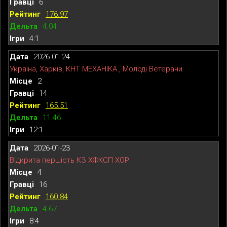
6
176.97
4.04
4:1
2026-01-24
Україна, Харків, КНТ МЕХАНІКА., Молоді Ветерани
2
14
165.51
11.46
12:1
2026-01-23
Відкрита першість КЗ ХФКСП ХОР
4
16
160.84
4.67
8:4