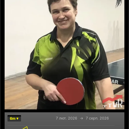
7 лют. 2026
→
7 серп. 2026
6m ▾
Chart