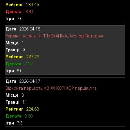
234.45
-3.41
7:6
2026-04-18
Україна, Харків, КНТ МЕХАНІКА., Молоді Ветерани
1
9
227.23
7.22
8:0
2026-04-17
Відкрита першість КЗ ХФКСП ХОР перша ліга
3
11
224.63
2.60
7:3