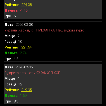
224.38
-1.16
5:5
2026-03-08
Україна, Харків, КНТ МЕХАНІКА, Нешвидкий турік
7
10
221.64
2.74
4:5
2026-03-06
Відкрита першість КЗ ХФКСП ХОР
4
12
219.95
1.69
8:3