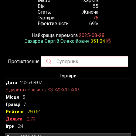
Місто
Харків
Вік
55
Стать
Жіноча
Турніри
76
Ефективність
69%
Найкраща перемога
2025-08-28
Захаров Сергій Олексійович
351.04
🆚
Протистояння
Турніри
2026-08-07
Відкрита першисть КЗ ХФКСП ХОР
5
7
260.54
-2.79
2:4