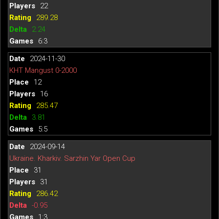
22
289.28
2.24
6:3
2024-11-30
КНТ Mangust 0-2000
12
16
285.47
3.81
5:5
2024-09-14
Ukraine. Kharkiv. Sarzhin Yar Open Cup
31
31
286.42
-0.95
1:3