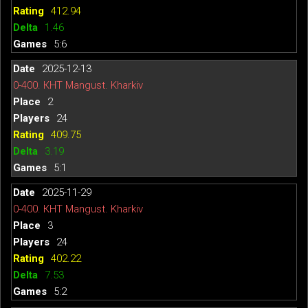
412.94
1.46
5:6
2025-12-13
0-400. КНТ Mangust. Kharkiv
2
24
409.75
3.19
5:1
2025-11-29
0-400. КНТ Mangust. Kharkiv
3
24
402.22
7.53
5:2