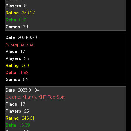
8
258.17
0.91
3:4
2024-02-01
Альтернатива
17
33
260
-1.83
5:2
2023-01-04
Ukraine. Kharkiv. КНТ Top-Spin
17
25
246.61
13.39