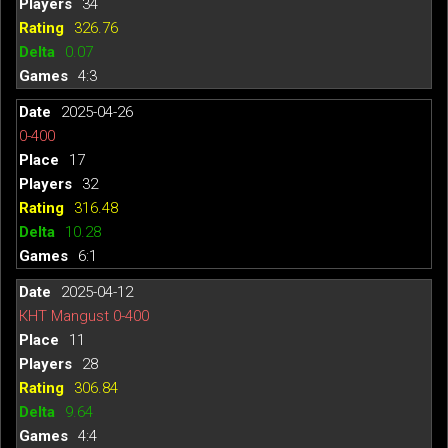
34
326.76
0.07
4:3
2025-04-26
0-400
17
32
316.48
10.28
6:1
2025-04-12
КНТ Mangust 0-400
11
28
306.84
9.64
4:4