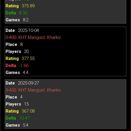
375.89
8.30
8:2
2025-10-04
0-400. КНТ Mangust. Kharkiv
8
20
377.55
-1.66
4:4
2025-09-27
0-400. КНТ Mangust. Kharkiv
4
15
367.08
10.47
5:4