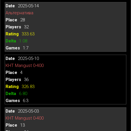
2025-05-14
Альтернатива
28
32
333.63
1.08
1:7
2025-05-10
КНТ Mangust 0-400
4
36
326.83
6.80
6:3
2025-05-03
КНТ Mangust 0-400
13