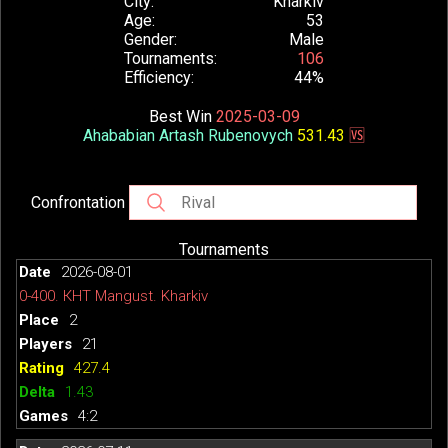
City
Kharkiv
Age
53
Gender
Male
Tournaments
106
Efficiency
44%
Best Win
2025-03-09
Ahababian Artash Rubenovych
531.43
🆚
Confrontation
Tournaments
2026-08-01
0-400. КНТ Mangust. Kharkiv
2
21
427.4
1.43
4:2