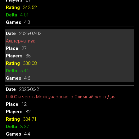
343.52
4.01
4:3
2025-07-02
Альтернатива
27
35
338.08
5.44
4:6
2025-06-21
0-400 в честь Международного Олимпийского Дня
12
32
334.71
3.37
4:4