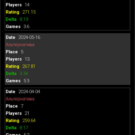
14
271.15
8.19
3:6
2024-05-16
Альтернатива
5
13
267.81
3.34
5:3
2024-04-04
Альтернатива
7
21
259.64
8.17
5:2