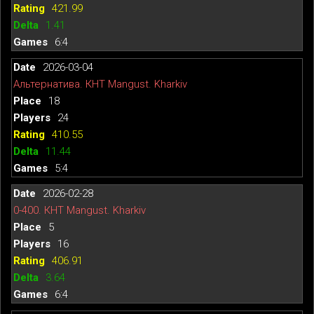
421.99
1.41
6:4
2026-03-04
Альтернатива. КНТ Mangust. Kharkiv
18
24
410.55
11.44
5:4
2026-02-28
0-400. КНТ Mangust. Kharkiv
5
16
406.91
3.64
6:4