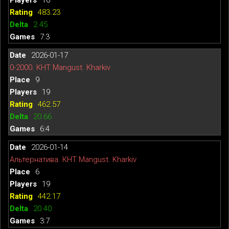
483.23
2.45
7:3
2026-01-17
0-2000. КНТ Mangust. Kharkiv
9
19
462.57
20.66
6:4
2026-01-14
Альтернатива. КНТ Mangust. Kharkiv
6
19
442.17
20.40
3:7