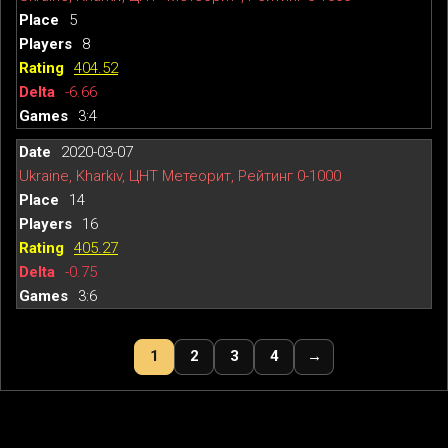
5
8
404.52
-6.66
3:4
2020-03-07
Ukraine, Kharkiv, ЦНТ Метеорит, Рейтинг 0-1000
14
16
405.27
-0.75
3:6
1
2
3
4
→