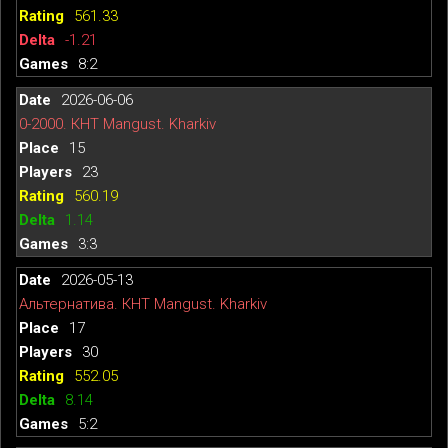
561.33
-1.21
8:2
2026-06-06
0-2000. КНТ Mangust. Kharkiv
15
23
560.19
1.14
3:3
2026-05-13
Альтернатива. КНТ Mangust. Kharkiv
17
30
552.05
8.14
5:2