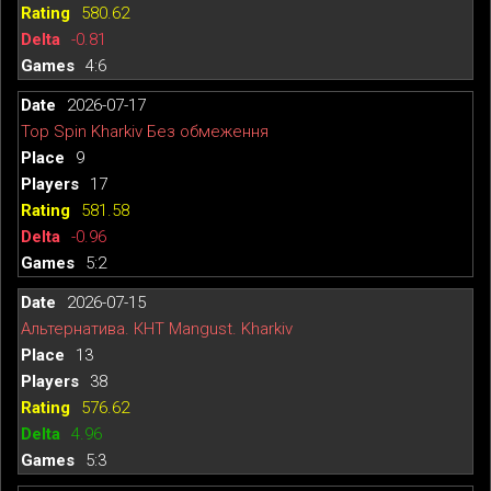
580.62
-0.81
4:6
2026-07-17
Top Spin Kharkiv Без обмеження
9
17
581.58
-0.96
5:2
2026-07-15
Альтернатива. КНТ Mangust. Kharkiv
13
38
576.62
4.96
5:3