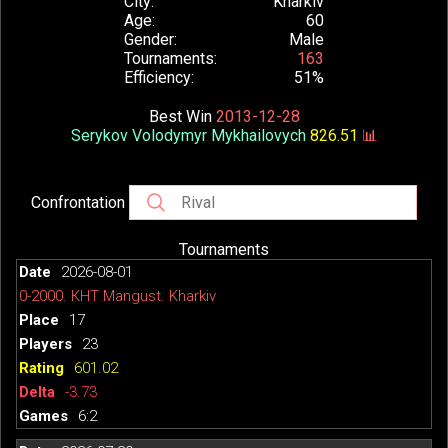
City
Kharkiv
Age
60
Gender
Male
Tournaments
163
Efficiency
51%
Best Win
2013-12-28
Serykov Volodymyr Mykhailovych
826.51
📊
Confrontation
Tournaments
2026-08-01
0-2000. КНТ Mangust. Kharkiv
17
23
601.02
-3.73
6:2