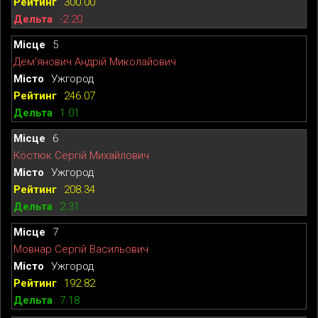
300.00
-2.20
5
Дем'янович Андрій Миколайович
Ужгород
246.07
1.01
6
Костюк Сергій Михайлович
Ужгород
208.34
2.31
7
Мовнар Сергій Васильович
Ужгород
192.82
7.18