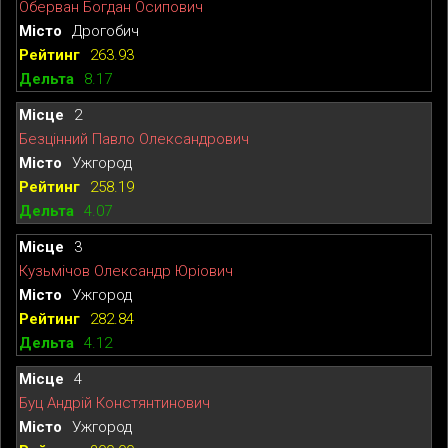
Оберван Богдан Осипович
Дрогобич
263.93
8.17
2
Безцінний Павло Олександрович
Ужгород
258.19
4.07
3
Кузьмічов Олександр Юріович
Ужгород
282.84
4.12
4
Буц Андрій Констянтинович
Ужгород