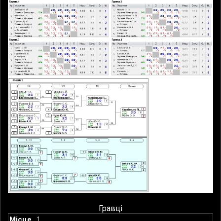
Гравці
1