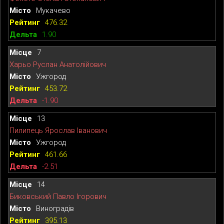
Мукачево
476.32
1.90
7
Харьо Руслан Анатолійович
Ужгород
453.72
-1.90
13
Пилипець Ярослав Іванович
Ужгород
461.66
-2.51
14
Биковський Павло Ігорович
Виноградів
395.13