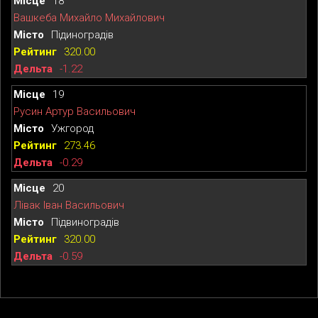
18
Вашкеба Михайло Михайлович
Підиноградів
320.00
-1.22
19
Русин Артур Васильович
Ужгород
273.46
-0.29
20
Лівак Іван Васильович
Підвиноградів
320.00
-0.59