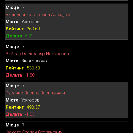
7
Вишневська Світлана Арпадівна
Ужгород
360.60
5.21
7
Зейкан Олександр Йосипович
Віноградово
533.50
-1.80
7
Русенко Василь Васильович
Ужгород
493.57
-1.03
7
Фекете Степан Степанович