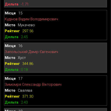
-1.71
15
Кудінов Вадим Володимирович
Мукачево
297.56
2.45
16
Запольський Дамір Євгенович
Хуст
344.86
0.18
17
Зимомря Олександр Вікторович
Свалява
371.30
2.43