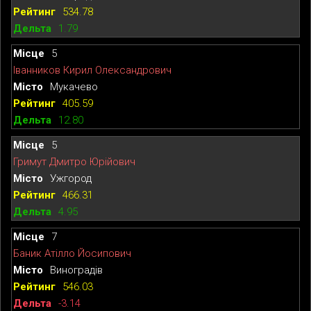
534.78
1.79
5
Іванников Кирил Олександрович
Мукачево
405.59
12.80
5
Гримут Дмитро Юрійович
Ужгород
466.31
4.95
7
Баник Атілло Йосипович
Виноградів
546.03
-3.14