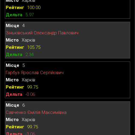
Харків
100.00
5.97
4
Зіньківський Олександр Павлович
Харків
105.75
2.34
5
Гарбуз Ярослав Сергійович
Харків
99.75
-0.06
6
Савченко Ємілія Максимівна
Харків
99.75
-3.06