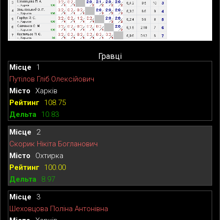
Гравці
1
Путілов Гліб Олексійович
Харків
108.75
10.83
2
Скорик Нікіта Богланович
Охтирка
100.00
8.97
3
Шеховцова Поліна Антонівна