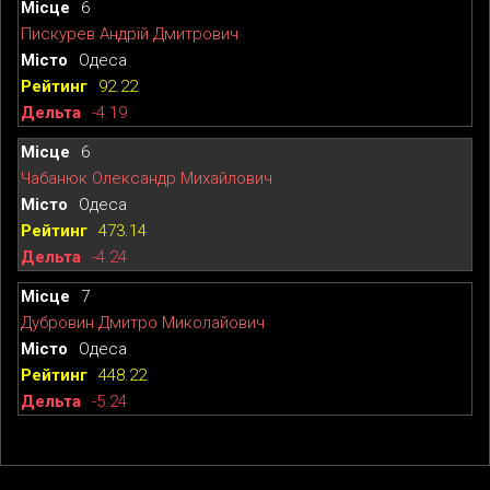
6
Пискурев Андрій Дмитрович
Одеса
92.22
-4.19
6
Чабанюк Олександр Михайлович
Одеса
473.14
-4.24
7
Дубровин Дмитро Миколайович
Одеса
448.22
-5.24