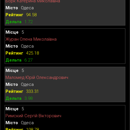
Борк Катерина Миколаївна
Одеса
94.58
1.72
5
Журан Олена Миколаївна
Одеса
425.18
6.27
5
Маломед Юрій Олександрович
Одеса
333.31
3.98
5
Римский Сергій Вікторович
Одеса
198.78