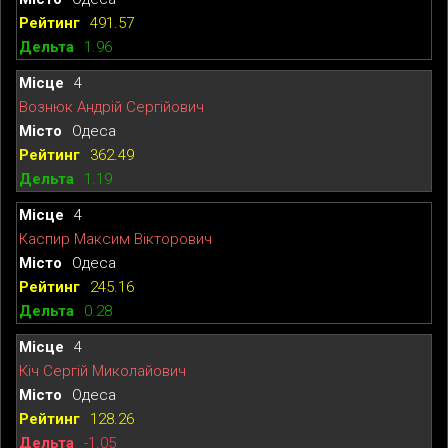
491.57
1.96
4
Вознюк Андрій Сергійович
Одеса
362.49
1.19
4
Каспир Максим Вікторович
Одеса
245.16
0.28
4
Кіч Сергій Миколайович
Одеса
128.26
-1.05