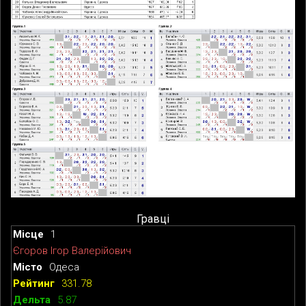
Гравці
1
Єгоров Ігор Валерійович
Одеса
331.78
5.87