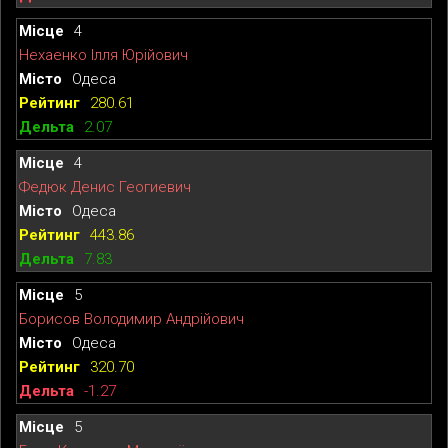
4
Нехаенко Ілля Юрійович
Одеса
280.61
2.07
4
Федюк Денис Геогиевич
Одеса
443.86
7.83
5
Борисов Володимир Андрійович
Одеса
320.70
-1.27
5