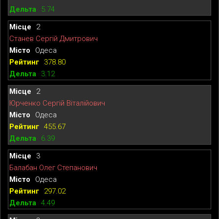
5.74
2
Станев Сергій Дмитрович
Одеса
378.80
3.12
2
Юрченко Сергій Віталійович
Одеса
455.67
6.39
3
Балабан Олег Степанович
Одеса
297.02
4.49