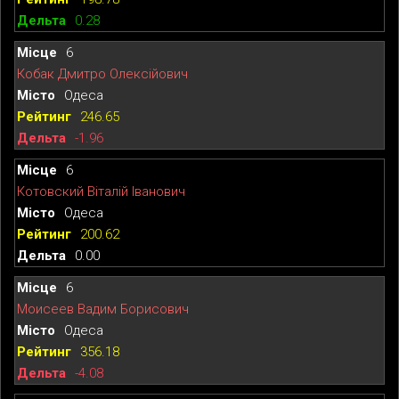
0.28
6
Кобак Дмитро Олексійович
Одеса
246.65
-1.96
6
Котовский Віталій Іванович
Одеса
200.62
0.00
6
Моисеев Вадим Борисович
Одеса
356.18
-4.08