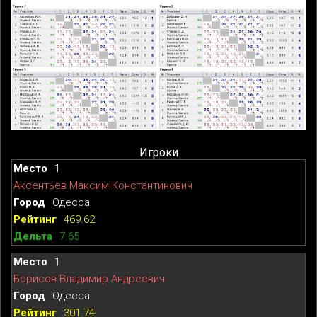
Игроки
1
Аксентьев Максим Константинович
Одесса
469.62
7.65
1
Борисов Владимир Андреевич
Одесса
301.74