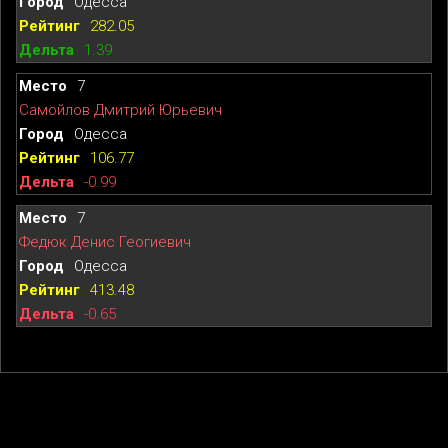
Одесса
282.05
1.39
7
Самойлов Дмитрий Юрьевич
Одесса
106.77
-0.99
7
Федюк Денис Геогиевич
Одесса
413.48
-0.65