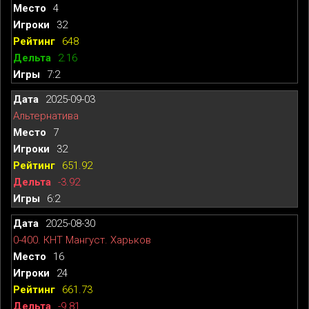
4
32
648
2.16
7:2
2025-09-03
Альтернатива
7
32
651.92
-3.92
6:2
2025-08-30
0-400. КНТ Мангуст. Харьков
16
24
661.73
-9.81