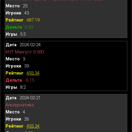
25
43
487.19
6.33
5:5
2024-02-24
КНТ Мангуст 0-300
3
39
493.34
-6.15
8:2
2024-02-21
Альтернатива
4
26
493.34