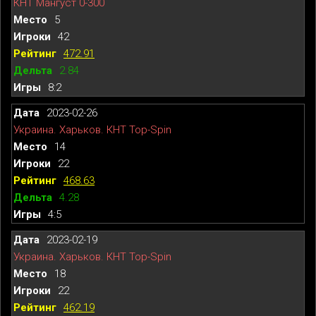
КНТ Мангуст 0-300
5
42
472.91
2.84
8:2
2023-02-26
Украина. Харьков. КНТ Top-Spin
14
22
468.63
4.28
4:5
2023-02-19
Украина. Харьков. КНТ Top-Spin
18
22
462.19