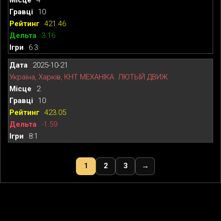
10
421.46
3.16
6:3
2025-10-21
Україна, Харків, КНТ МЕХАНІКА. ЛЮТЫЙ ДВИЖ
2
10
423.05
-1.59
8:1
1
2
3
→