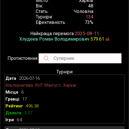
Місто
Харків
Вік
48
Стать
Чоловіча
Турніри
134
Ефективність
73%
Найкраща перемога
2025-08-11
Хлудеев Роман Володимирович
579.61
📊
Протистояння
Турніри
2026-07-16
Альтернатива. КНТ Мангуст. Харків
6
17
496.38
3.37
6:4