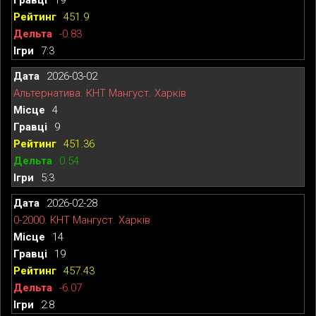
451.9
-0.83
7:3
2026-03-02
Альтернатива. КНТ Мангуст. Харків
4
9
451.36
0.54
5:3
2026-02-28
0-2000. КНТ Мангуст. Харків
14
19
457.43
-6.07
2:8