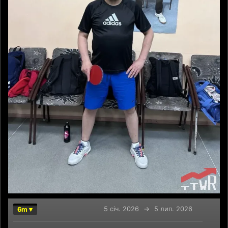
5 січ. 2026
→
5 лип. 2026
6m ▾
Chart