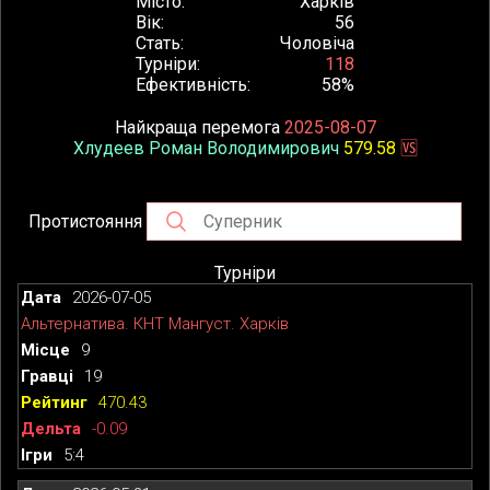
Місто
Харків
Вік
56
Стать
Чоловіча
Турніри
118
Ефективність
58%
Найкраща перемога
2025-08-07
Хлудеев Роман Володимирович
579.58
🆚
Протистояння
Турніри
2026-07-05
Альтернатива. КНТ Мангуст. Харків
9
19
470.43
-0.09
5:4