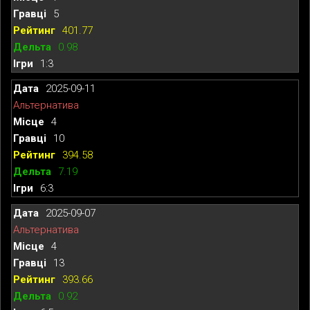
5
401.77
0.98
1:3
2025-09-11
Альтернатива
4
10
394.58
7.19
6:3
2025-09-07
Альтернатива
4
13
393.66
0.92