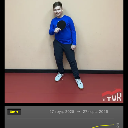
27 груд. 2025
→
27 черв. 2026
6m ▾
Chart
Combination chart with 2 data series.