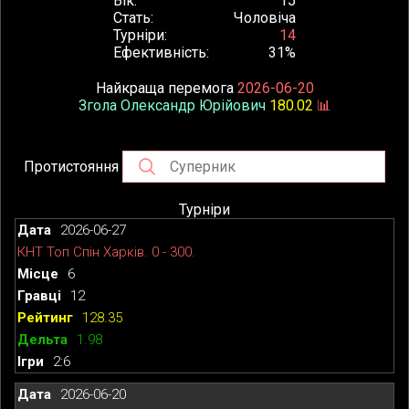
Вік
15
Стать
Чоловіча
Турніри
14
Ефективність
31%
Найкраща перемога
2026-06-20
Згола Олександр Юрійович
180.02
📊
Протистояння
Турніри
2026-06-27
КНТ Топ Спін Харків. 0 - 300.
6
12
128.35
1.98
2:6
2026-06-20