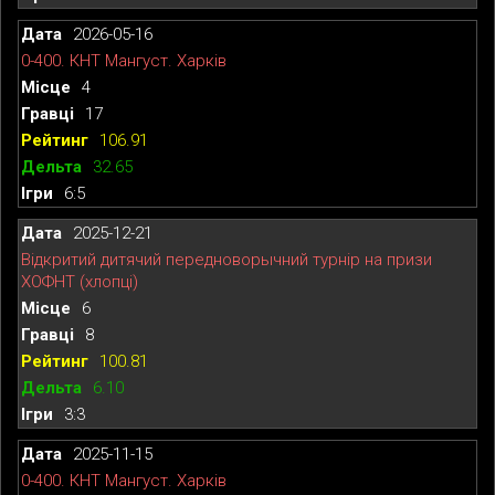
2026-05-16
0-400. КНТ Мангуст. Харків
4
17
106.91
32.65
6:5
2025-12-21
Відкритий дитячий передноворычний турнір на призи
ХОФНТ (хлопці)
6
8
100.81
6.10
3:3
2025-11-15
0-400. КНТ Мангуст. Харків