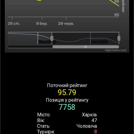
96
95
26 січ.
9 бер.
29 черв.
Жов 2025
Жов 2025
Лип 2026
Лип 2026
Highcharts.com
End of interactive chart.
Поточний рейтинг
95.79
Позиція у рейтингу
7758
Місто
Харків
Вік
47
Стать
Чоловіча
Турніри
8