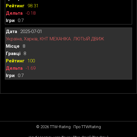
98.31
-0.18
0:7
2025-07-01
Україна, Харків, КНТ МЕХАНІКА. ЛЮТЫЙ ДВИЖ
8
8
100
-1.69
0:7
© 2026
TTW-Rating
·
Про TTWRating