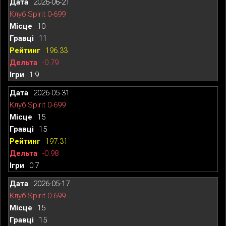
2026-06-21
Клуб Spirit 0-699
10
11
196.33
-0.79
1:9
2026-05-31
Клуб Spirit 0-699
15
15
197.31
-0.98
0:7
2026-05-17
Клуб Spirit 0-699
15
15