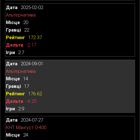
2025-02-02
Альтернатива
20
22
172.37
-2.17
2:7
2024-09-01
Альтернатива
14
17
176.62
-4.25
2:9
2024-07-27
КНТ Мангуст 0-400
24