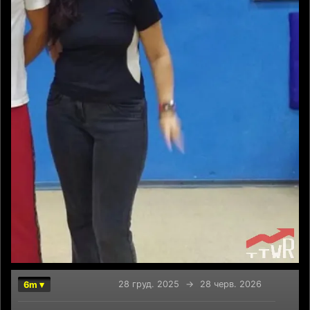
28 груд. 2025
→
28 черв. 2026
6m ▾
Chart