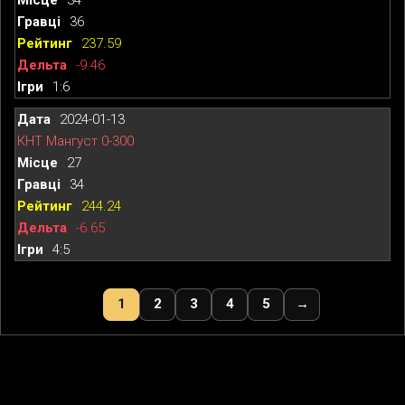
36
237.59
-9.46
1:6
2024-01-13
КНТ Мангуст 0-300
27
34
244.24
-6.65
4:5
1
2
3
4
5
→