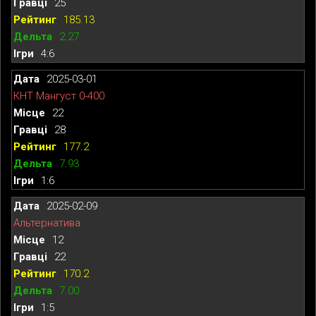
25
185.13
2.27
4:6
2025-03-01
КНТ Мангуст 0-400
22
28
177.2
7.93
1:6
2025-02-09
Альтернатива
12
22
170.2
7.00
1:5