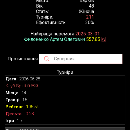
Місто
Харків
Вік
48
Стать
Жіноча
Турніри
211
Ефективність
30%
Найкраща перемога
2025-03-01
Филоненко Артем Олегович
557.85
🆚
Протистояння
Турніри
2026-06-28
Клуб Spirit 0-699
14
15
195.54
-0.28
1:7