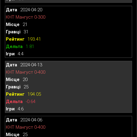
2024-04-20
КНТ Мангуст 0-300
21
31
193.41
1.81
4:4
2024-04-13
КНТ Мангуст 0-400
20
25
194.05
-0.64
4:6
2024-04-06
КНТ Мангуст 0-400
25