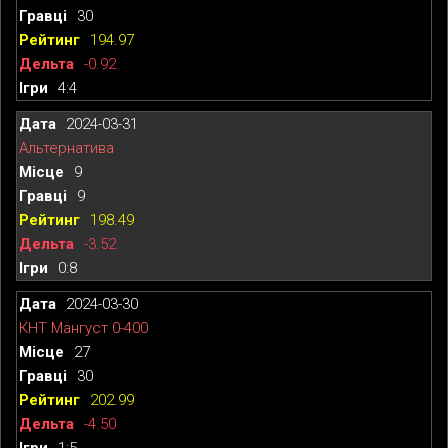
30
194.97
-0.92
4:4
2024-03-31
Альтернатива
9
9
198.49
-3.52
0:8
2024-03-30
КНТ Мангуст 0-400
27
30
202.99
-4.50
1:5