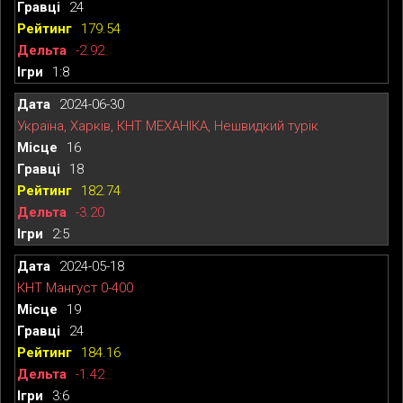
24
179.54
-2.92
1:8
2024-06-30
Україна, Харків, КНТ МЕХАНІКА, Нешвидкий турік
16
18
182.74
-3.20
2:5
2024-05-18
КНТ Мангуст 0-400
19
24
184.16
-1.42
3:6