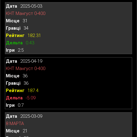
2025-05-03
КНТ Мангуст 0-400
31
34
182.31
0.43
2:5
2025-04-19
КНТ Мангуст 0-400
36
36
187.4
-5.09
0:7
2025-03-09
8 МАРТА
21