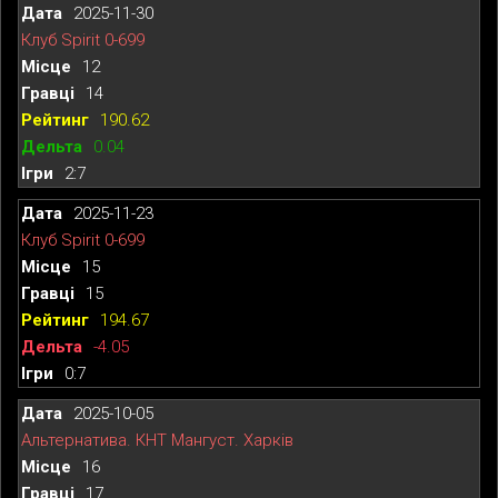
2025-11-30
Клуб Spirit 0-699
12
14
190.62
0.04
2:7
2025-11-23
Клуб Spirit 0-699
15
15
194.67
-4.05
0:7
2025-10-05
Альтернатива. КНТ Мангуст. Харків
16
17