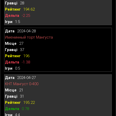
28
194.62
-2.25
1:5
2024-04-28
Именинный торт Мангуста
27
37
196
-1.38
0:5
2024-04-27
КНТ Мангуст 0-400
21
31
195.22
0.78
4:4