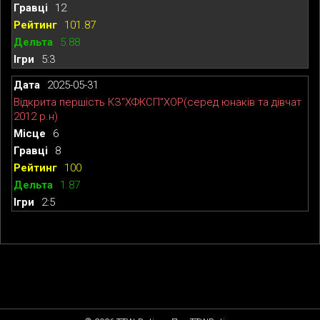
12
101.87
5.88
5:3
2025-05-31
Відкрита першість КЗ"ХФКСП"ХОР(серед юнаків та дівчат
2012 р.н)
6
8
100
1.87
2:5