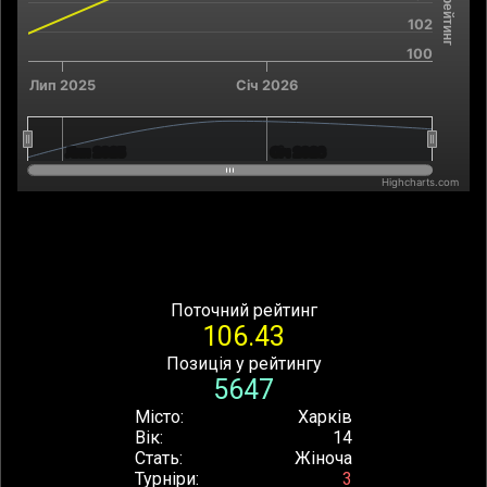
102
100
Лип 2025
Січ 2026
Лип 2025
Лип 2025
Січ 2026
Січ 2026
Highcharts.com
End of interactive chart.
Поточний рейтинг
106.43
Позиція у рейтингу
5647
Місто
Харків
Вік
14
Стать
Жіноча
Турніри
3