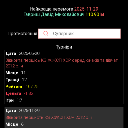
Найкраща перемога
2025-11-29
Гавриш Давід Миколайович
110.90
📊
Протистояння
Турніри
2026-05-30
Відкрита першісь КЗ ХФКСП ХОР серед юнаків та дівчат
2012 р. н
11
12
107.75
-1.32
1:7
2025-11-29
ВІдкрита першисть КЗ ХФКСП ХОР 2012 р.н
6