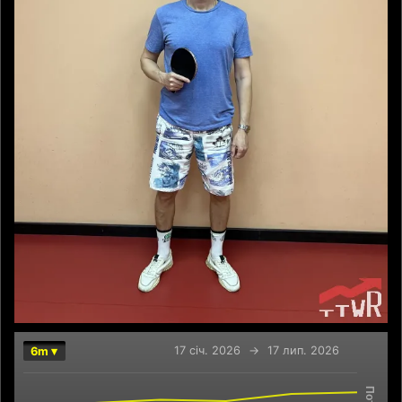
17 січ. 2026
→
17 лип. 2026
6m ▾
Chart
Combination chart with 2 data series.