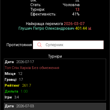
Вік
52
Стать
Чоловіча
Турніри
13
Ефективність
41%
Найкраща перемога
2026-03-07
Глушич Петро Олександрович
401.44
📊
Протистояння
Турніри
2026-07-17
Топ Спін Харків Без обмеження
12
17
261.7
1.00
3:4
2026-07-03